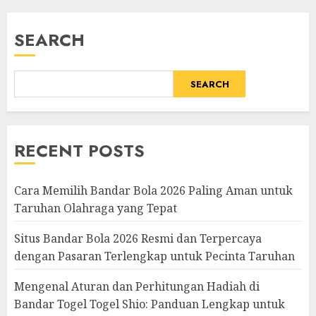
SEARCH
SEARCH
RECENT POSTS
Cara Memilih Bandar Bola 2026 Paling Aman untuk
Taruhan Olahraga yang Tepat
Situs Bandar Bola 2026 Resmi dan Terpercaya
dengan Pasaran Terlengkap untuk Pecinta Taruhan
Mengenal Aturan dan Perhitungan Hadiah di
Bandar Togel Togel Shio: Panduan Lengkap untuk