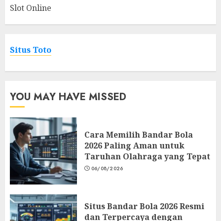
Slot Online
Situs Toto
YOU MAY HAVE MISSED
Cara Memilih Bandar Bola
2026 Paling Aman untuk
Taruhan Olahraga yang Tepat
06/08/2026
Situs Bandar Bola 2026 Resmi
dan Terpercaya dengan