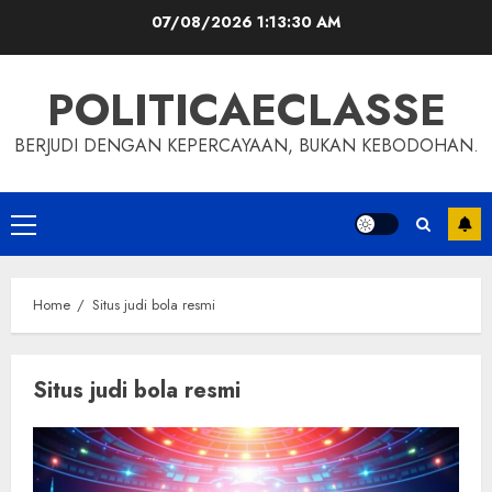
Skip
07/08/2026
1:13:30 AM
to
content
POLITICAECLASSE
BERJUDI DENGAN KEPERCAYAAN, BUKAN KEBODOHAN.
Primary
Menu
Home
Situs judi bola resmi
Situs judi bola resmi