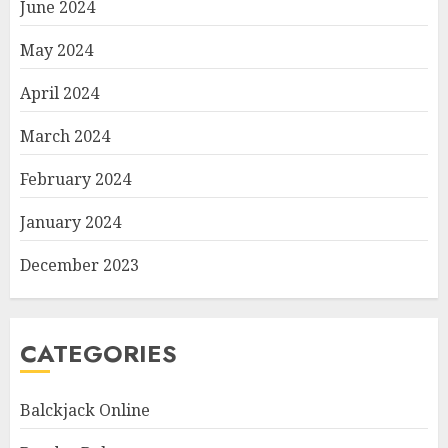
June 2024
May 2024
April 2024
March 2024
February 2024
January 2024
December 2023
CATEGORIES
Balckjack Online