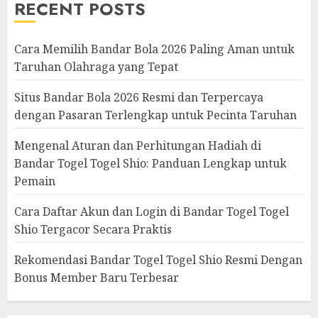
RECENT POSTS
Cara Memilih Bandar Bola 2026 Paling Aman untuk
Taruhan Olahraga yang Tepat
Situs Bandar Bola 2026 Resmi dan Terpercaya
dengan Pasaran Terlengkap untuk Pecinta Taruhan
Mengenal Aturan dan Perhitungan Hadiah di
Bandar Togel Togel Shio: Panduan Lengkap untuk
Pemain
Cara Daftar Akun dan Login di Bandar Togel Togel
Shio Tergacor Secara Praktis
Rekomendasi Bandar Togel Togel Shio Resmi Dengan
Bonus Member Baru Terbesar