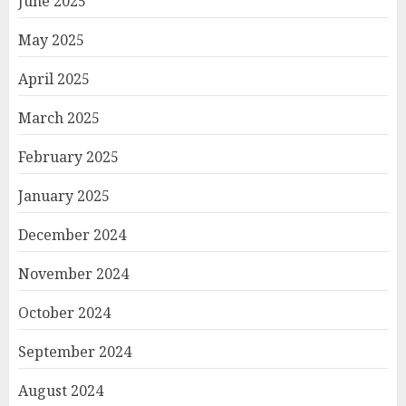
June 2025
May 2025
April 2025
March 2025
February 2025
January 2025
December 2024
November 2024
October 2024
September 2024
August 2024