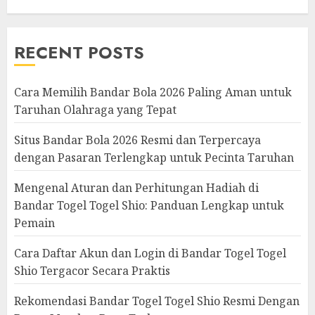
RECENT POSTS
Cara Memilih Bandar Bola 2026 Paling Aman untuk
Taruhan Olahraga yang Tepat
Situs Bandar Bola 2026 Resmi dan Terpercaya
dengan Pasaran Terlengkap untuk Pecinta Taruhan
Mengenal Aturan dan Perhitungan Hadiah di
Bandar Togel Togel Shio: Panduan Lengkap untuk
Pemain
Cara Daftar Akun dan Login di Bandar Togel Togel
Shio Tergacor Secara Praktis
Rekomendasi Bandar Togel Togel Shio Resmi Dengan