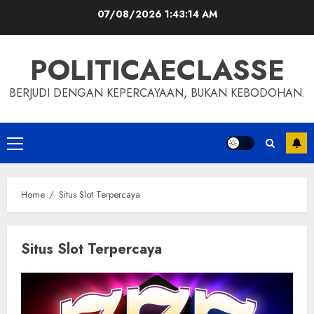
Skip
07/08/2026
1:43:15 AM
to
content
POLITICAECLASSE
BERJUDI DENGAN KEPERCAYAAN, BUKAN KEBODOHAN.
Primary
Menu
Home
Situs Slot Terpercaya
Situs Slot Terpercaya