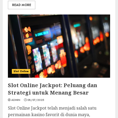
READ MORE
Slot Online
Slot Online Jackpot: Peluang dan
Strategi untuk Menang Besar
ADMIN
08/07/2025
Slot Online Jackpot telah menjadi salah satu
permainan kasino favorit di dunia maya,