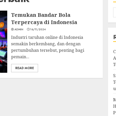
Temukan Bandar Bola
Terpercaya di Indonesia
ADMIN
16/11/2024
Industri taruhan online di Indonesia
semakin berkembang, dan dengan
pertumbuhan tersebut, penting bagi
C
pemain...
A
T
READ MORE
S
T
u
M
H
P