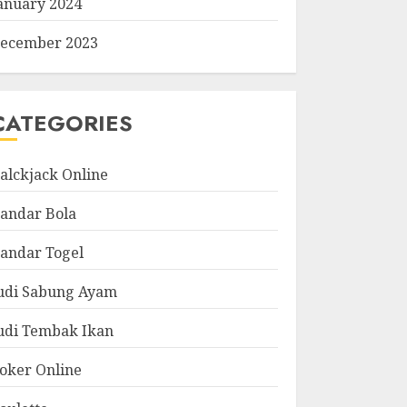
anuary 2024
ecember 2023
CATEGORIES
alckjack Online
andar Bola
andar Togel
udi Sabung Ayam
udi Tembak Ikan
oker Online