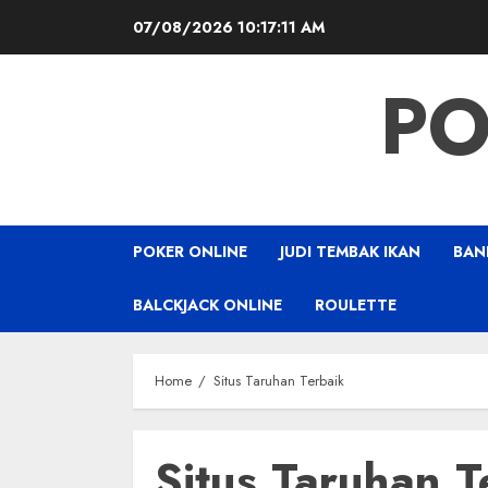
Skip
07/08/2026
10:17:12 AM
to
content
PO
POKER ONLINE
JUDI TEMBAK IKAN
BAN
BALCKJACK ONLINE
ROULETTE
Home
Situs Taruhan Terbaik
Situs Taruhan T