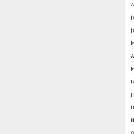
A
J
J
M
A
M
F
J
D
N
O