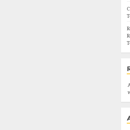
C
T
R
R
T