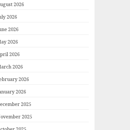
ugust 2026
uly 2026
une 2026
ay 2026
pril 2026
arch 2026
ebruary 2026
anuary 2026
ecember 2025
ovember 2025
ctober 2025