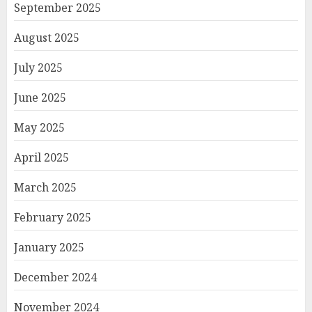
September 2025
August 2025
July 2025
June 2025
May 2025
April 2025
March 2025
February 2025
January 2025
December 2024
November 2024