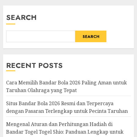
SEARCH
SEARCH
RECENT POSTS
Cara Memilih Bandar Bola 2026 Paling Aman untuk
Taruhan Olahraga yang Tepat
Situs Bandar Bola 2026 Resmi dan Terpercaya
dengan Pasaran Terlengkap untuk Pecinta Taruhan
Mengenal Aturan dan Perhitungan Hadiah di
Bandar Togel Togel Shio: Panduan Lengkap untuk