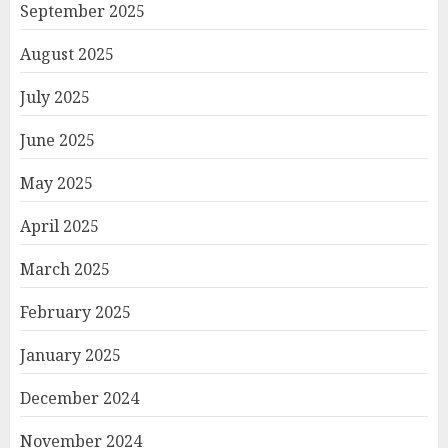
September 2025
August 2025
July 2025
June 2025
May 2025
April 2025
March 2025
February 2025
January 2025
December 2024
November 2024