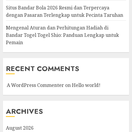
Situs Bandar Bola 2026 Resmi dan Terpercaya
dengan Pasaran Terlengkap untuk Pecinta Taruhan
Mengenal Aturan dan Perhitungan Hadiah di
Bandar Togel Togel Shio: Panduan Lengkap untuk
Pemain
RECENT COMMENTS
A WordPress Commenter
on
Hello world!
ARCHIVES
August 2026