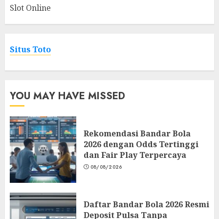
Slot Online
Situs Toto
YOU MAY HAVE MISSED
Rekomendasi Bandar Bola
2026 dengan Odds Tertinggi
dan Fair Play Terpercaya
08/08/2026
Daftar Bandar Bola 2026 Resmi
Deposit Pulsa Tanpa