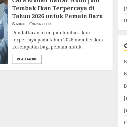
Cara Mudah Daftar Akun Judi
Tembak Ikan Terpercaya di
J
Tahun 2026 untuk Pemain Baru
D
ADMIN
07/07/2026
Pendaftaran akun judi tembak ikan
terpercaya pada tahun 2026 memberikan
kesempatan bagi pemain untuk...
READ MORE
B
B
B
J
J
P