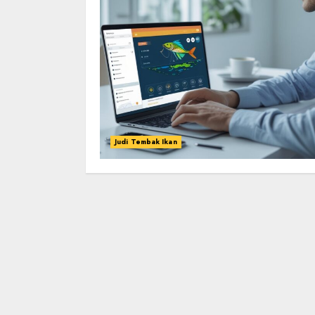
Judi Tembak Ikan