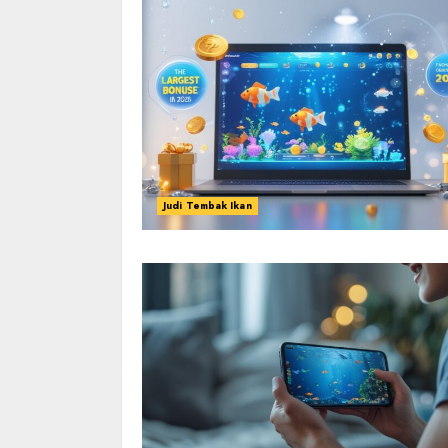
Judi Tembak Ikan