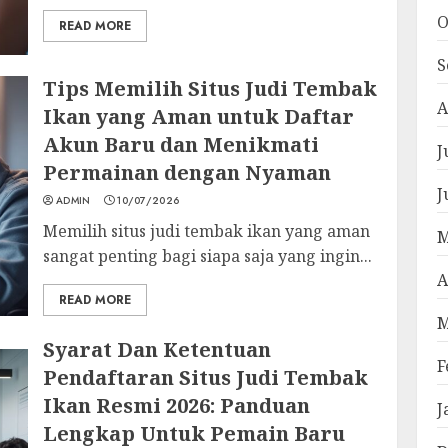
O
READ MORE
S
Tips Memilih Situs Judi Tembak
A
Ikan yang Aman untuk Daftar
Akun Baru dan Menikmati
J
Permainan dengan Nyaman
J
ADMIN
10/07/2026
Memilih situs judi tembak ikan yang aman
M
sangat penting bagi siapa saja yang ingin...
A
READ MORE
M
Syarat Dan Ketentuan
F
Pendaftaran Situs Judi Tembak
Ikan Resmi 2026: Panduan
J
Lengkap Untuk Pemain Baru