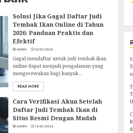
Solusi Jika Gagal Daftar Judi
Tembak Ikan Online di Tahun
2026: Panduan Praktis dan
Efektif
ADMIN
15/07/2026
Gagal mendaftar untuk judi tembak ikan
S
online dapat menjadi pengalaman yang
T
mengecewakan bagi banyak...
u
T
READ MORE
T
Cara Verifikasi Akun Setelah
U
Daftar Judi Tembak Ikan di
C
Situs Resmi Dengan Mudah
R
ADMIN
14/07/2026
d