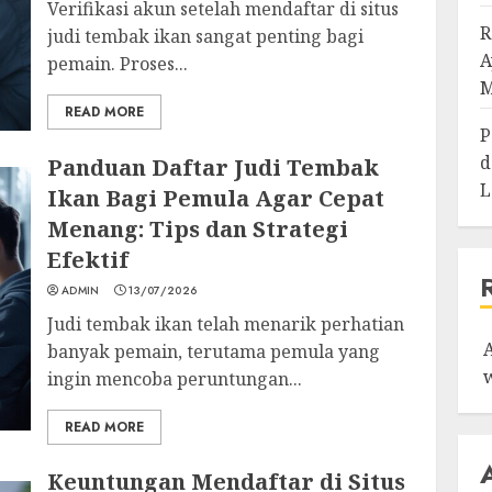
Verifikasi akun setelah mendaftar di situs
R
judi tembak ikan sangat penting bagi
A
pemain. Proses...
M
READ MORE
P
d
Panduan Daftar Judi Tembak
L
Ikan Bagi Pemula Agar Cepat
Menang: Tips dan Strategi
Efektif
ADMIN
13/07/2026
Judi tembak ikan telah menarik perhatian
banyak pemain, terutama pemula yang
ingin mencoba peruntungan...
READ MORE
Keuntungan Mendaftar di Situs