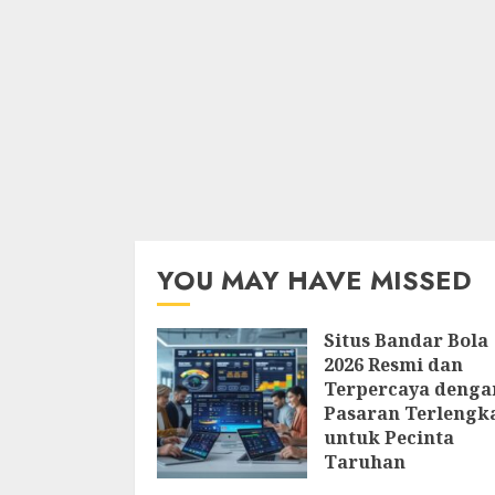
YOU MAY HAVE MISSED
Situs Bandar Bola
2026 Resmi dan
Terpercaya denga
Pasaran Terlengk
untuk Pecinta
Taruhan
05/08/2026