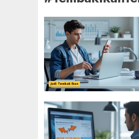
Judi Tembak Ikan