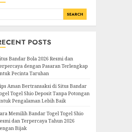
SEARCH
RECENT POSTS
itus Bandar Bola 2026 Resmi dan
erpercaya dengan Pasaran Terlengkap
ntuk Pecinta Taruhan
ips Aman Bertransaksi di Situs Bandar
ogel Togel Shio Deposit Tanpa Potongan
ntuk Pengalaman Lebih Baik
ara Memilih Bandar Togel Togel Shio
esmi dan Terpercaya Tahun 2026
engan Bijak