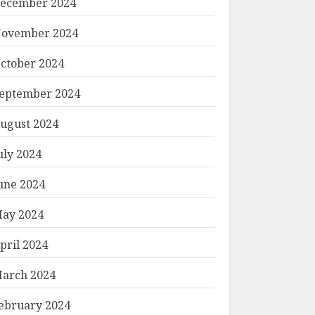
ecember 2024
ovember 2024
ctober 2024
eptember 2024
ugust 2024
uly 2024
une 2024
ay 2024
pril 2024
arch 2024
ebruary 2024