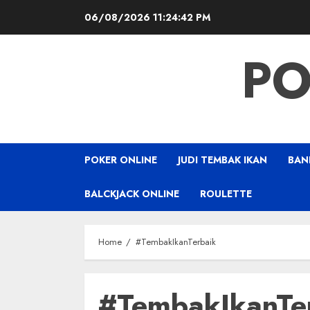
Skip
06/08/2026
11:24:43 PM
to
content
PO
POKER ONLINE
JUDI TEMBAK IKAN
BAN
BALCKJACK ONLINE
ROULETTE
Home
#TembakIkanTerbaik
#TembakIkanTe