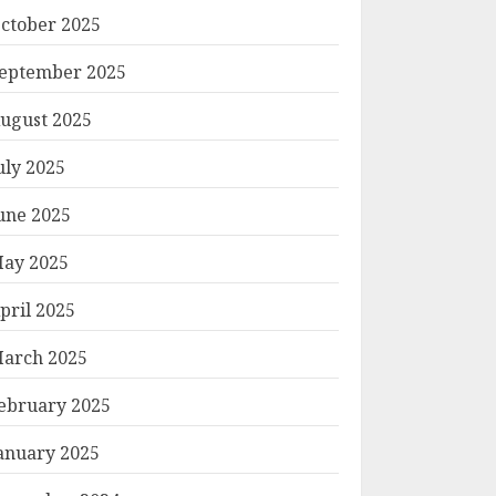
ctober 2025
eptember 2025
ugust 2025
uly 2025
une 2025
ay 2025
pril 2025
arch 2025
ebruary 2025
anuary 2025