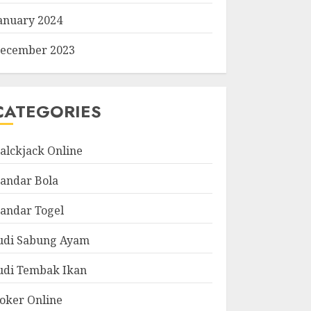
anuary 2024
ecember 2023
CATEGORIES
alckjack Online
andar Bola
andar Togel
udi Sabung Ayam
udi Tembak Ikan
oker Online