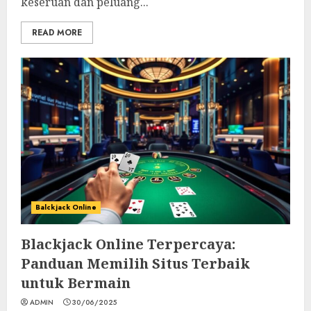
keseruan dan peluang...
READ MORE
Balckjack Online
Blackjack Online Terpercaya:
Panduan Memilih Situs Terbaik
untuk Bermain
ADMIN
30/06/2025