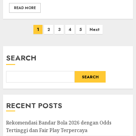
READ MORE
Posts
1
2
3
4
5
Next
pagination
SEARCH
SEARCH
RECENT POSTS
Rekomendasi Bandar Bola 2026 dengan Odds
Tertinggi dan Fair Play Terpercaya