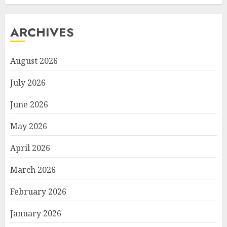
ARCHIVES
August 2026
July 2026
June 2026
May 2026
April 2026
March 2026
February 2026
January 2026