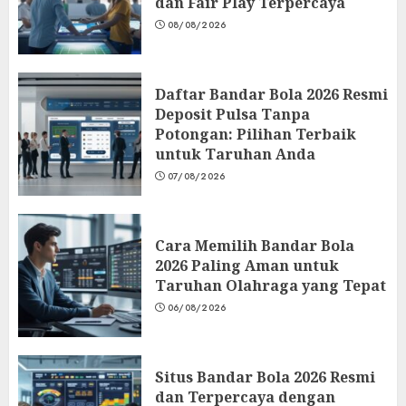
dan Fair Play Terpercaya
08/08/2026
Daftar Bandar Bola 2026 Resmi
Deposit Pulsa Tanpa
Potongan: Pilihan Terbaik
untuk Taruhan Anda
07/08/2026
Cara Memilih Bandar Bola
2026 Paling Aman untuk
Taruhan Olahraga yang Tepat
06/08/2026
Situs Bandar Bola 2026 Resmi
dan Terpercaya dengan