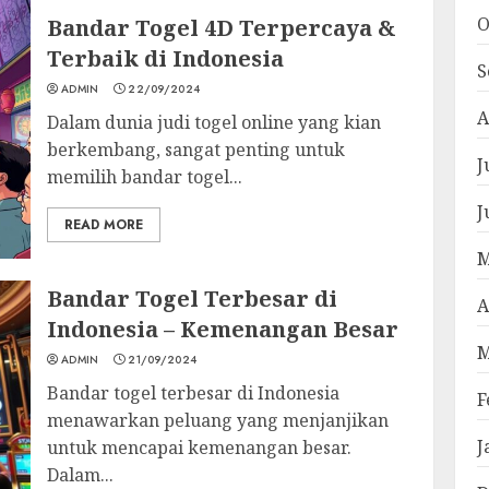
O
Bandar Togel 4D Terpercaya &
Terbaik di Indonesia
S
ADMIN
22/09/2024
A
Dalam dunia judi togel online yang kian
berkembang, sangat penting untuk
J
memilih bandar togel...
J
READ MORE
M
Bandar Togel Terbesar di
A
Indonesia – Kemenangan Besar
M
ADMIN
21/09/2024
Bandar togel terbesar di Indonesia
F
menawarkan peluang yang menjanjikan
J
untuk mencapai kemenangan besar.
Dalam...