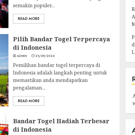
semakin populer...
R
A
READ MORE
M
P
Pilih Bandar Togel Terpercaya
d
di Indonesia
L
ADMIN
25/09/2024
Pemilihan bandar togel terpercaya di
Indonesia adalah langkah penting untuk
memastikan anda mendapatkan
pengalaman...
READ MORE
Bandar Togel Hadiah Terbesar
di Indonesia