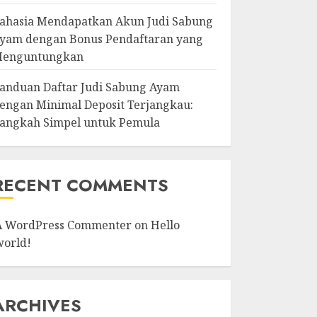
ahasia Mendapatkan Akun Judi Sabung
yam dengan Bonus Pendaftaran yang
enguntungkan
anduan Daftar Judi Sabung Ayam
engan Minimal Deposit Terjangkau:
angkah Simpel untuk Pemula
RECENT COMMENTS
A WordPress Commenter
on
Hello
world!
ARCHIVES