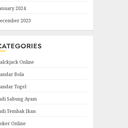
anuary 2024
ecember 2023
CATEGORIES
alckjack Online
andar Bola
andar Togel
udi Sabung Ayam
udi Tembak Ikan
oker Online