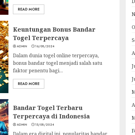
D
READ MORE
N
O
Keuntungan Bonus Bandar
Togel Terpercaya
S
ADMIN
16/08/2024
A
Dalam dunia togel online terpercaya,
bonus bandar togel menjadi salah satu
J
faktor penentu bagi...
J
READ MORE
M
A
Bandar Togel Terbaru
Terpercaya di Indonesia
M
ADMIN
15/08/2024
F
Dalam era digital ini, popularitas bandar