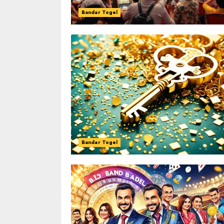
Bandar Togel
Bandar Togel