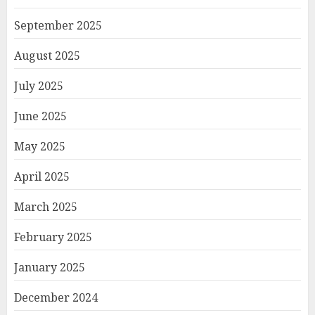
September 2025
August 2025
July 2025
June 2025
May 2025
April 2025
March 2025
February 2025
January 2025
December 2024