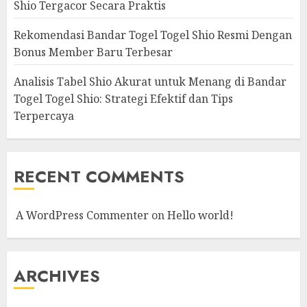
Shio Tergacor Secara Praktis
Rekomendasi Bandar Togel Togel Shio Resmi Dengan
Bonus Member Baru Terbesar
Analisis Tabel Shio Akurat untuk Menang di Bandar
Togel Togel Shio: Strategi Efektif dan Tips
Terpercaya
RECENT COMMENTS
A WordPress Commenter
on
Hello world!
ARCHIVES