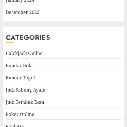
January 2024
December 2023
CATEGORIES
Balckjack Online
Bandar Bola
Bandar Togel
Judi Sabung Ayam
Judi Tembak Ikan
Poker Online
Roulette