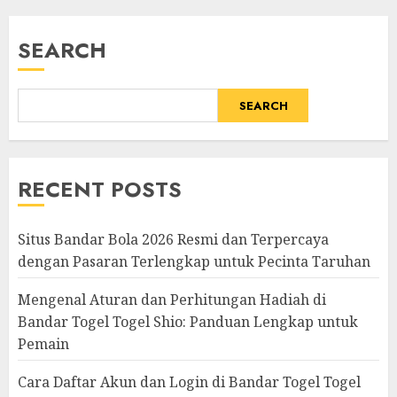
SEARCH
SEARCH
RECENT POSTS
Situs Bandar Bola 2026 Resmi dan Terpercaya
dengan Pasaran Terlengkap untuk Pecinta Taruhan
Mengenal Aturan dan Perhitungan Hadiah di
Bandar Togel Togel Shio: Panduan Lengkap untuk
Pemain
Cara Daftar Akun dan Login di Bandar Togel Togel