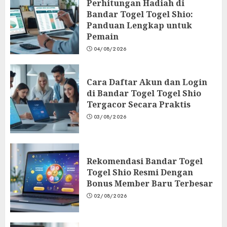
Perhitungan Hadiah di
Bandar Togel Togel Shio:
Panduan Lengkap untuk
Pemain
04/08/2026
Cara Daftar Akun dan Login
di Bandar Togel Togel Shio
Tergacor Secara Praktis
03/08/2026
Rekomendasi Bandar Togel
Togel Shio Resmi Dengan
Bonus Member Baru Terbesar
02/08/2026