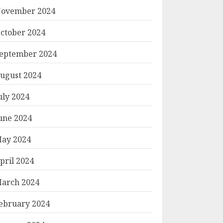
ovember 2024
ctober 2024
eptember 2024
ugust 2024
uly 2024
une 2024
ay 2024
pril 2024
arch 2024
ebruary 2024