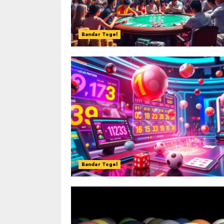
Bandar Togel
Bandar Togel