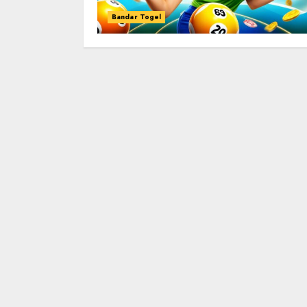
Bandar Togel