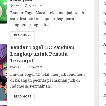
A
ADMIN
17/06/2025
Bandar Togel Macau telah menjadi salah
J
satu destinasi terpopuler bagi para
J
penggemar togel di...
M
READ MORE
A
Bandar Togel 4D: Panduan
Lengkap untuk Pemain
M
Terampil
F
ADMIN
16/06/2025
Bandar Togel 4D telah menjadi fenomena
J
di kalangan pecinta permainan judi di
D
Indonesia. Permainan...
N
READ MORE
O