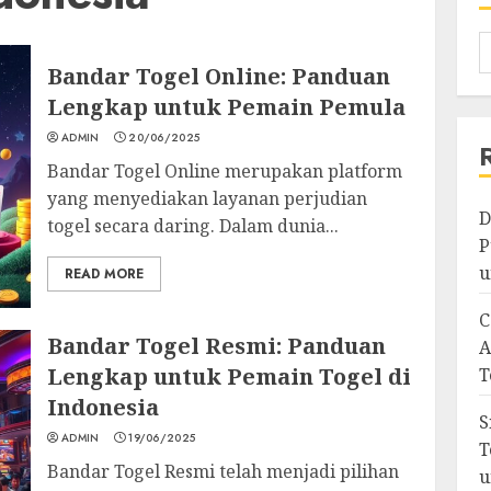
Bandar Togel Online: Panduan
Lengkap untuk Pemain Pemula
ADMIN
20/06/2025
Bandar Togel Online merupakan platform
yang menyediakan layanan perjudian
D
togel secara daring. Dalam dunia...
P
u
READ MORE
C
Bandar Togel Resmi: Panduan
A
Lengkap untuk Pemain Togel di
T
Indonesia
S
ADMIN
19/06/2025
T
Bandar Togel Resmi telah menjadi pilihan
u