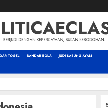
LITICAECLA
BERJUDI DENGAN KEPERCAYAAN, BUKAN KEBODOHAN.
DAR TOGEL
BANDAR BOLA
JUDI SABUNG AYAM
donesia