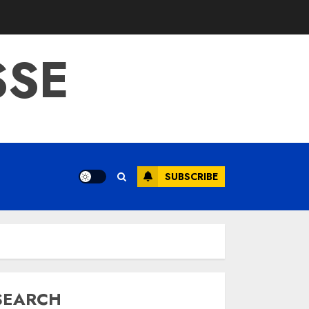
SSE
SUBSCRIBE
SEARCH