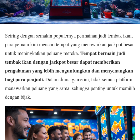
Seiring dengan semakin populernya permainan judi tembak ikan,
para pemain kini mencari tempat yang menawarkan jackpot besar
Tempat bermain judi
untuk meningkatkan peluang mereka.
tembak ikan dengan jackpot besar dapat memberikan
pengalaman yang lebih menguntungkan dan menyenangkan
bagi para penjudi.
Dalam dunia game ini, tidak semua platform
menawarkan peluang yang sama, sehingga penting untuk memilih
dengan bijak.