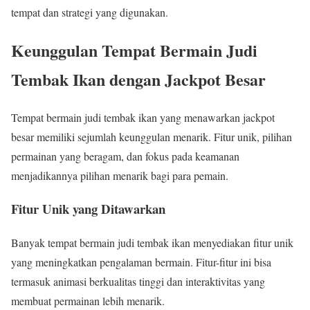
tempat dan strategi yang digunakan.
Keunggulan Tempat Bermain Judi
Tembak Ikan dengan Jackpot Besar
Tempat bermain judi tembak ikan yang menawarkan jackpot
besar memiliki sejumlah keunggulan menarik. Fitur unik, pilihan
permainan yang beragam, dan fokus pada keamanan
menjadikannya pilihan menarik bagi para pemain.
Fitur Unik yang Ditawarkan
Banyak tempat bermain judi tembak ikan menyediakan fitur unik
yang meningkatkan pengalaman bermain. Fitur-fitur ini bisa
termasuk animasi berkualitas tinggi dan interaktivitas yang
membuat permainan lebih menarik.