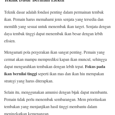
Teknik dasar adalah fondasi penting dalam permainan tembak
ikan. Pemain harus memahami jenis senjata yang tersedia dan
memilih yang sesuai untuk menembak ikan target. Senjata dengan
daya tembak tinggi dapat menembak ikan besar dengan lebih
efisien.
Mengamati pola pergerakan ikan sangat penting. Pemain yang
cermat akan mampu memprediksi kapan ikan muncul, sehingga
Fokus pada
dapat mengarahkan tembakan dengan lebih tepat.
ikan bernilai tinggi
seperti ikan mas dan ikan hiu merupakan
strategi yang harus diterapkan.
Selain itu, menggunakan amunisi dengan bijak dapat membantu.
Pemain tidak perlu menembak sembarangan. Mem prioritaskan
tembakan yang menjanjikan hasil tinggi membantu dalam
meningkatkan kemenangan.