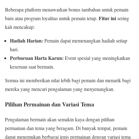
Beberapa platform menawarkan bonus tambahan untuk pemain
Fitur ini
baru atau program loyalitas untuk pemain tetap.
sering
kali mencakup:
Hadiah Harian:
Pemain dapat memenangkan hadiah setiap
hari.
Perburuan Harta Karun:
Event spesial yang meningkatkan
keseruan saat bermain.
Semua ini memberikan nilai lebih bagi pemain dan menarik bagi
mereka yang mencari pengalaman yang menyenangkan.
Pilihan Permainan dan Variasi Tema
Pengalaman bermain akan semakin kaya dengan pilihan
permainan dan tema yang beragam. Di banyak tempat, pemain
dapat menemukan berbagai jenis permainan dengan variasi tema