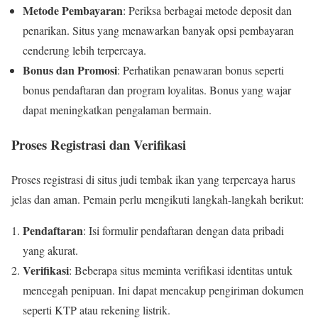
Metode Pembayaran
: Periksa berbagai metode deposit dan
penarikan. Situs yang menawarkan banyak opsi pembayaran
cenderung lebih terpercaya.
Bonus dan Promosi
: Perhatikan penawaran bonus seperti
bonus pendaftaran dan program loyalitas. Bonus yang wajar
dapat meningkatkan pengalaman bermain.
Proses Registrasi dan Verifikasi
Proses registrasi di situs judi tembak ikan yang terpercaya harus
jelas dan aman. Pemain perlu mengikuti langkah-langkah berikut:
Pendaftaran
: Isi formulir pendaftaran dengan data pribadi
yang akurat.
Verifikasi
: Beberapa situs meminta verifikasi identitas untuk
mencegah penipuan. Ini dapat mencakup pengiriman dokumen
seperti KTP atau rekening listrik.