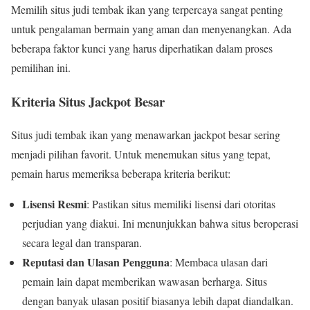
Memilih situs judi tembak ikan yang terpercaya sangat penting
untuk pengalaman bermain yang aman dan menyenangkan. Ada
beberapa faktor kunci yang harus diperhatikan dalam proses
pemilihan ini.
Kriteria Situs Jackpot Besar
Situs judi tembak ikan yang menawarkan jackpot besar sering
menjadi pilihan favorit. Untuk menemukan situs yang tepat,
pemain harus memeriksa beberapa kriteria berikut:
Lisensi Resmi
: Pastikan situs memiliki lisensi dari otoritas
perjudian yang diakui. Ini menunjukkan bahwa situs beroperasi
secara legal dan transparan.
Reputasi dan Ulasan Pengguna
: Membaca ulasan dari
pemain lain dapat memberikan wawasan berharga. Situs
dengan banyak ulasan positif biasanya lebih dapat diandalkan.