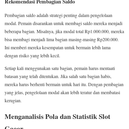
Rekomendasi Pembagian Saldo
Pembagian saldo adalah strategi penting dalam pengelolaan
modal. Pemain disarankan untuk membagi saldo mereka menjadi
beberapa bagian. Misalnya, jika modal total Rp1.000.000, mereka
bisa membagi menjadi lima bagian masing-masing Rp200.000.
Ini memberi mereka kesempatan untuk bermain lebih lama
dengan risiko yang lebih kecil.
Setiap kali menggunakan satu bagian, pemain harus mentaati
batasan yang telah ditentukan. Jika salah satu bagian habis,
mereka harus berhenti bermain untuk hari itu. Dengan pembagian
yang jelas, pengelolaan modal akan lebih teratur dan membatasi
kerugian.
Menganalisis Pola dan Statistik Slot
Gacor