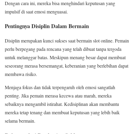
Dengan cara ini, mereka bisa menghindari keputusan yang
impulsif di saat emosi menguasai.
Pentingnya Disiplin Dalam Bermain
Disiplin merupakan kunci sukses saat bermain slot online. Pemain
perlu berpegang pada rencana yang telah dibuat tanpa tergoda
untuk melanggar batas. Meskipun menang besar dapat membuat
seseorang merasa bersemangat, keberanian yang berlebihan dapat
membawa risiko.
Menjaga fokus dan tidak terpengaruh oleh emosi sangatlah
penting. Jika pemain merasa kecewa atau marah, mereka
sebaiknya mengambil istirahat. Kedisiplinan akan membantu
mereka tetap tenang dan membuat keputusan yang lebih baik
selama bermain.