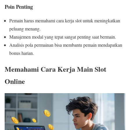
Poin Penting
Pemain harus memahami cara kerja slot untuk meningkatkan
peluang menang.
Manajemen modal yang tepat sangat penting saat bermain.
Analisis pola permainan bisa membantu pemain mendapatkan
bonus harian.
Memahami Cara Kerja Main Slot
Online