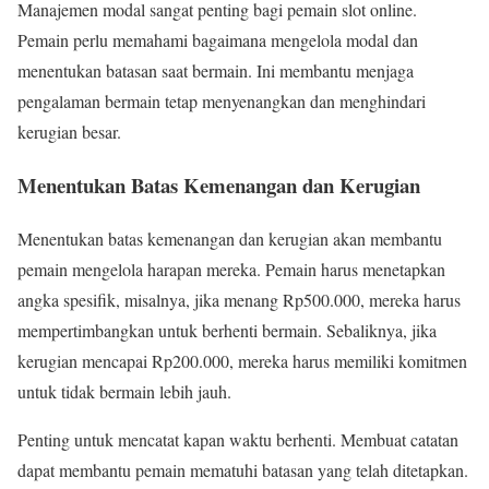
Manajemen modal sangat penting bagi pemain slot online.
Pemain perlu memahami bagaimana mengelola modal dan
menentukan batasan saat bermain. Ini membantu menjaga
pengalaman bermain tetap menyenangkan dan menghindari
kerugian besar.
Menentukan Batas Kemenangan dan Kerugian
Menentukan batas kemenangan dan kerugian akan membantu
pemain mengelola harapan mereka. Pemain harus menetapkan
angka spesifik, misalnya, jika menang Rp500.000, mereka harus
mempertimbangkan untuk berhenti bermain. Sebaliknya, jika
kerugian mencapai Rp200.000, mereka harus memiliki komitmen
untuk tidak bermain lebih jauh.
Penting untuk mencatat kapan waktu berhenti. Membuat catatan
dapat membantu pemain mematuhi batasan yang telah ditetapkan.