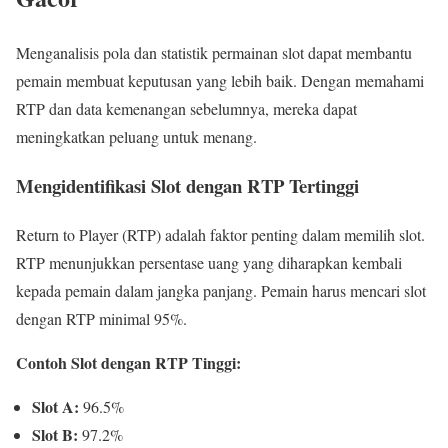
Menganalisis pola dan statistik permainan slot dapat membantu
pemain membuat keputusan yang lebih baik. Dengan memahami
RTP dan data kemenangan sebelumnya, mereka dapat
meningkatkan peluang untuk menang.
Mengidentifikasi Slot dengan RTP Tertinggi
Return to Player (RTP) adalah faktor penting dalam memilih slot.
RTP menunjukkan persentase uang yang diharapkan kembali
kepada pemain dalam jangka panjang. Pemain harus mencari slot
dengan RTP minimal 95%.
Contoh Slot dengan RTP Tinggi:
Slot A:
96.5%
Slot B:
97.2%