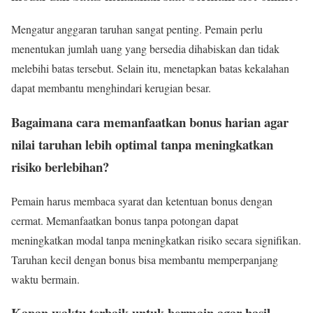
Mengatur anggaran taruhan sangat penting. Pemain perlu
menentukan jumlah uang yang bersedia dihabiskan dan tidak
melebihi batas tersebut. Selain itu, menetapkan batas kekalahan
dapat membantu menghindari kerugian besar.
Bagaimana cara memanfaatkan bonus harian agar
nilai taruhan lebih optimal tanpa meningkatkan
risiko berlebihan?
Pemain harus membaca syarat dan ketentuan bonus dengan
cermat. Memanfaatkan bonus tanpa potongan dapat
meningkatkan modal tanpa meningkatkan risiko secara signifikan.
Taruhan kecil dengan bonus bisa membantu memperpanjang
waktu bermain.
Kapan waktu terbaik untuk bermain agar hasil