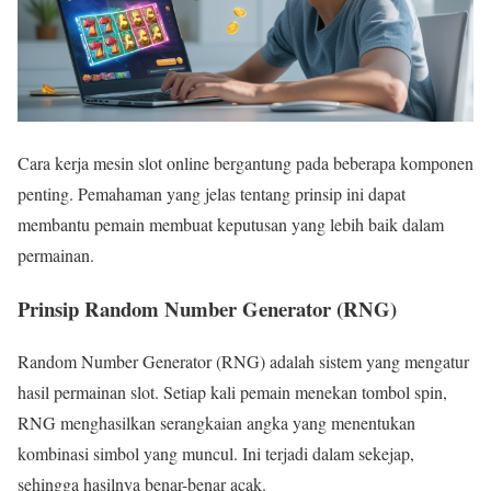
Cara kerja mesin slot online bergantung pada beberapa komponen
penting. Pemahaman yang jelas tentang prinsip ini dapat
membantu pemain membuat keputusan yang lebih baik dalam
permainan.
Prinsip Random Number Generator (RNG)
Random Number Generator (RNG) adalah sistem yang mengatur
hasil permainan slot. Setiap kali pemain menekan tombol spin,
RNG menghasilkan serangkaian angka yang menentukan
kombinasi simbol yang muncul. Ini terjadi dalam sekejap,
sehingga hasilnya benar-benar acak.