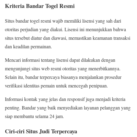
Kriteria Bandar Togel Resmi
Situs bandar togel resmi wajib memiliki lisensi yang sah dari
otoritas perjudian yang diakui. Lisensi ini menunjukkan bahwa
situs tersebut diatur dan diawasi, memastikan keamanan transaksi
dan keadilan permainan.
Mencari informasi tentang lisensi dapat dilakukan dengan
mengunjungi situs web resmi otoritas yang menerbitkannya.
Selain itu, bandar terpercaya biasanya menjalankan prosedur
verifikasi identitas pemain untuk mencegah penipuan.
Informasi kontak yang jelas dan responsif juga menjadi kriteria
penting. Bandar yang baik menyediakan layanan pelanggan yang
siap membantu selama 24 jam.
Ciri-ciri Situs Judi Terpercaya