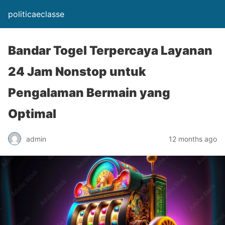
politicaeclasse
Bandar Togel Terpercaya Layanan
24 Jam Nonstop untuk
Pengalaman Bermain yang
Optimal
admin
12 months ago