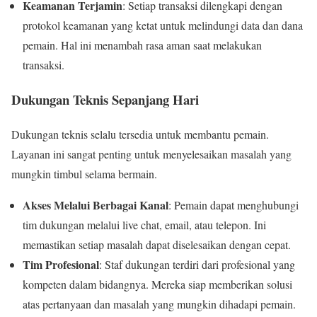
Keamanan Terjamin
: Setiap transaksi dilengkapi dengan
protokol keamanan yang ketat untuk melindungi data dan dana
pemain. Hal ini menambah rasa aman saat melakukan
transaksi.
Dukungan Teknis Sepanjang Hari
Dukungan teknis selalu tersedia untuk membantu pemain.
Layanan ini sangat penting untuk menyelesaikan masalah yang
mungkin timbul selama bermain.
Akses Melalui Berbagai Kanal
: Pemain dapat menghubungi
tim dukungan melalui live chat, email, atau telepon. Ini
memastikan setiap masalah dapat diselesaikan dengan cepat.
Tim Profesional
: Staf dukungan terdiri dari profesional yang
kompeten dalam bidangnya. Mereka siap memberikan solusi
atas pertanyaan dan masalah yang mungkin dihadapi pemain.