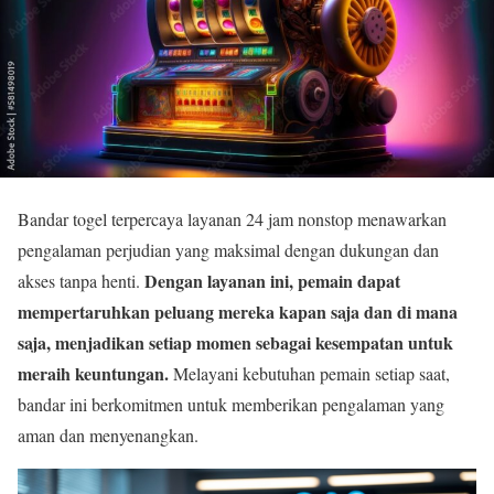
Bandar togel terpercaya layanan 24 jam nonstop menawarkan
pengalaman perjudian yang maksimal dengan dukungan dan
Dengan layanan ini, pemain dapat
akses tanpa henti.
mempertaruhkan peluang mereka kapan saja dan di mana
saja, menjadikan setiap momen sebagai kesempatan untuk
meraih keuntungan.
Melayani kebutuhan pemain setiap saat,
bandar ini berkomitmen untuk memberikan pengalaman yang
aman dan menyenangkan.