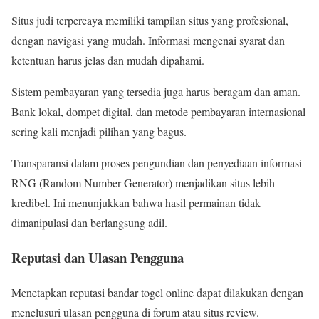
Situs judi terpercaya memiliki tampilan situs yang profesional,
dengan navigasi yang mudah. Informasi mengenai syarat dan
ketentuan harus jelas dan mudah dipahami.
Sistem pembayaran yang tersedia juga harus beragam dan aman.
Bank lokal, dompet digital, dan metode pembayaran internasional
sering kali menjadi pilihan yang bagus.
Transparansi dalam proses pengundian dan penyediaan informasi
RNG (Random Number Generator) menjadikan situs lebih
kredibel. Ini menunjukkan bahwa hasil permainan tidak
dimanipulasi dan berlangsung adil.
Reputasi dan Ulasan Pengguna
Menetapkan reputasi bandar togel online dapat dilakukan dengan
menelusuri ulasan pengguna di forum atau situs review.