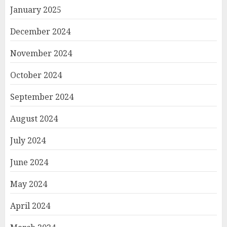
January 2025
December 2024
November 2024
October 2024
September 2024
August 2024
July 2024
June 2024
May 2024
April 2024