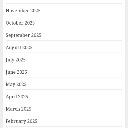
November 2025
October 2025
September 2025
August 2025
July 2025
June 2025
May 2025
April 2025
March 2025
February 2025