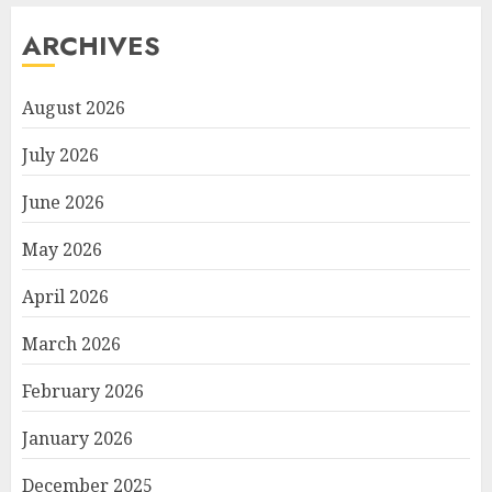
ARCHIVES
August 2026
July 2026
June 2026
May 2026
April 2026
March 2026
February 2026
January 2026
December 2025