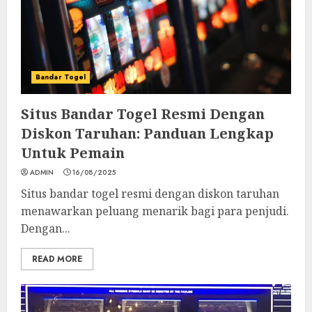
Bandar Togel
Situs Bandar Togel Resmi Dengan
Diskon Taruhan: Panduan Lengkap
Untuk Pemain
ADMIN
16/08/2025
Situs bandar togel resmi dengan diskon taruhan
menawarkan peluang menarik bagi para penjudi.
Dengan...
READ MORE