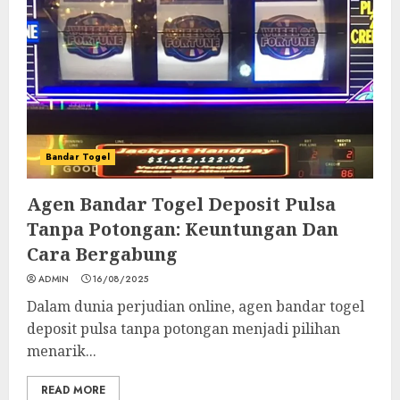
Bandar Togel
Agen Bandar Togel Deposit Pulsa
Tanpa Potongan: Keuntungan Dan
Cara Bergabung
ADMIN
16/08/2025
Dalam dunia perjudian online, agen bandar togel
deposit pulsa tanpa potongan menjadi pilihan
menarik...
READ MORE