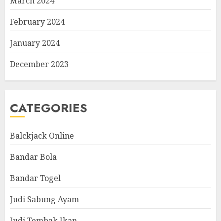
March 2024
February 2024
January 2024
December 2023
CATEGORIES
Balckjack Online
Bandar Bola
Bandar Togel
Judi Sabung Ayam
Judi Tembak Ikan