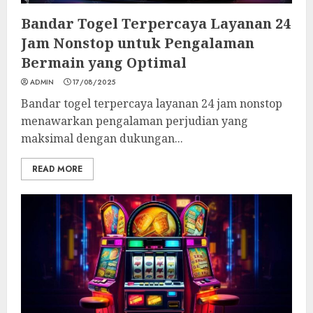
Bandar Togel Terpercaya Layanan 24
Jam Nonstop untuk Pengalaman
Bermain yang Optimal
ADMIN
17/08/2025
Bandar togel terpercaya layanan 24 jam nonstop
menawarkan pengalaman perjudian yang
maksimal dengan dukungan...
READ MORE