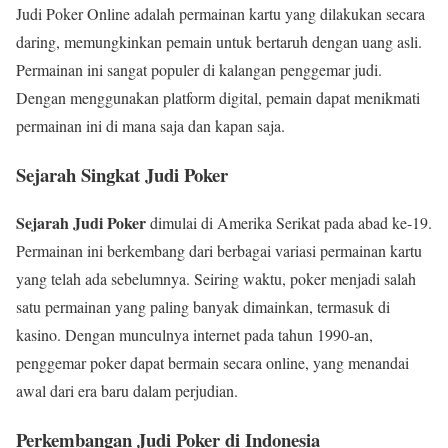
Judi Poker Online adalah permainan kartu yang dilakukan secara
daring, memungkinkan pemain untuk bertaruh dengan uang asli.
Permainan ini sangat populer di kalangan penggemar judi.
Dengan menggunakan platform digital, pemain dapat menikmati
permainan ini di mana saja dan kapan saja.
Sejarah Singkat Judi Poker
Sejarah Judi Poker
dimulai di Amerika Serikat pada abad ke-19.
Permainan ini berkembang dari berbagai variasi permainan kartu
yang telah ada sebelumnya. Seiring waktu, poker menjadi salah
satu permainan yang paling banyak dimainkan, termasuk di
kasino. Dengan munculnya internet pada tahun 1990-an,
penggemar poker dapat bermain secara online, yang menandai
awal dari era baru dalam perjudian.
Perkembangan Judi Poker di Indonesia