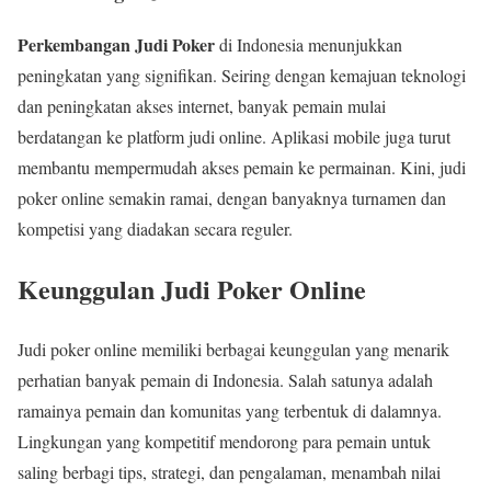
Perkembangan Judi Poker
di Indonesia menunjukkan
peningkatan yang signifikan. Seiring dengan kemajuan teknologi
dan peningkatan akses internet, banyak pemain mulai
berdatangan ke platform judi online. Aplikasi mobile juga turut
membantu mempermudah akses pemain ke permainan. Kini, judi
poker online semakin ramai, dengan banyaknya turnamen dan
kompetisi yang diadakan secara reguler.
Keunggulan Judi Poker Online
Judi poker online memiliki berbagai keunggulan yang menarik
perhatian banyak pemain di Indonesia. Salah satunya adalah
ramainya pemain dan komunitas yang terbentuk di dalamnya.
Lingkungan yang kompetitif mendorong para pemain untuk
saling berbagi tips, strategi, dan pengalaman, menambah nilai