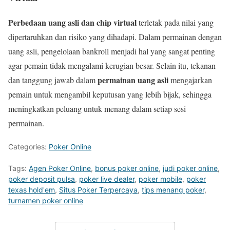
Perbedaan uang asli dan chip virtual
terletak pada nilai yang
dipertaruhkan dan risiko yang dihadapi. Dalam permainan dengan
uang asli, pengelolaan bankroll menjadi hal yang sangat penting
agar pemain tidak mengalami kerugian besar. Selain itu, tekanan
permainan uang asli
dan tanggung jawab dalam
mengajarkan
pemain untuk mengambil keputusan yang lebih bijak, sehingga
meningkatkan peluang untuk menang dalam setiap sesi
permainan.
Categories:
Poker Online
Tags:
Agen Poker Online
,
bonus poker online
,
judi poker online
,
poker deposit pulsa
,
poker live dealer
,
poker mobile
,
poker
texas hold'em
,
Situs Poker Terpercaya
,
tips menang poker
,
turnamen poker online