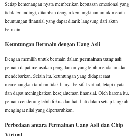
Setiap kemenangan nyata memberikan kepuasan emosional yang
tidak tertandingi, ditambah dengan kemungkinan untuk meraih
keuntungan finansial yang dapat ditarik langsung dari akun
bermain.
Keuntungan Bermain dengan Uang Asli
permainan uang asli
Dengan memilih untuk bermain dalam
,
pemain dapat merasakan pengalaman yang lebih mendalam dan
mendebarkan. Selain itu, keuntungan yang didapat saat
memenangkan taruhan tidak hanya bersifat virtual, tetapi nyata
dan dapat meningkatkan kesejahteraan finansial. Oleh karena itu,
pemain cenderung lebih fokus dan hati-hati dalam setiap langkah,
mengingat nilai yang dipertaruhkan.
Perbedaan antara Permainan Uang Asli dan Chip
Virtual