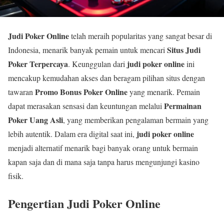
Judi Poker Online
telah meraih popularitas yang sangat besar di
Situs Judi
Indonesia, menarik banyak pemain untuk mencari
Poker Terpercaya
judi poker online
. Keunggulan dari
ini
mencakup kemudahan akses dan beragam pilihan situs dengan
Promo Bonus Poker Online
tawaran
yang menarik. Pemain
Permainan
dapat merasakan sensasi dan keuntungan melalui
Poker Uang Asli
, yang memberikan pengalaman bermain yang
judi poker online
lebih autentik. Dalam era digital saat ini,
menjadi alternatif menarik bagi banyak orang untuk bermain
kapan saja dan di mana saja tanpa harus mengunjungi kasino
fisik.
Pengertian Judi Poker Online