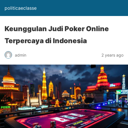
politicaeclasse
Keunggulan Judi Poker Online
Terpercaya di Indonesia
admin
2 years ago