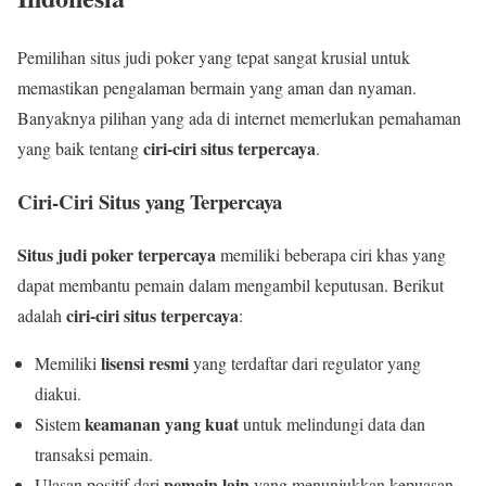
Pemilihan situs judi poker yang tepat sangat krusial untuk
memastikan pengalaman bermain yang aman dan nyaman.
Banyaknya pilihan yang ada di internet memerlukan pemahaman
ciri-ciri situs terpercaya
yang baik tentang
.
Ciri-Ciri Situs yang Terpercaya
Situs judi poker terpercaya
memiliki beberapa ciri khas yang
dapat membantu pemain dalam mengambil keputusan. Berikut
ciri-ciri situs terpercaya
adalah
:
lisensi resmi
Memiliki
yang terdaftar dari regulator yang
diakui.
keamanan yang kuat
Sistem
untuk melindungi data dan
transaksi pemain.
pemain lain
Ulasan positif dari
yang menunjukkan kepuasan