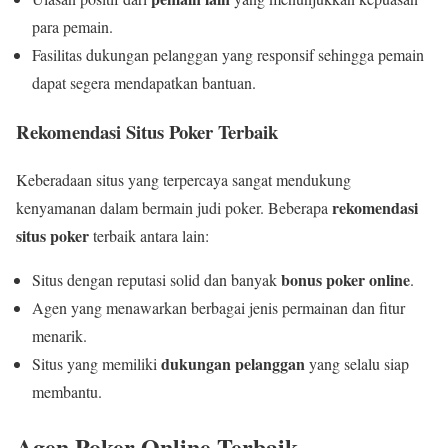
para pemain.
Fasilitas dukungan pelanggan yang responsif sehingga pemain
dapat segera mendapatkan bantuan.
Rekomendasi Situs Poker Terbaik
Keberadaan situs yang terpercaya sangat mendukung
rekomendasi
kenyamanan dalam bermain judi poker. Beberapa
situs poker
terbaik antara lain:
bonus poker online
Situs dengan reputasi solid dan banyak
.
Agen yang menawarkan berbagai jenis permainan dan fitur
menarik.
dukungan pelanggan
Situs yang memiliki
yang selalu siap
membantu.
Agen Poker Online Terbaik