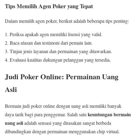
Tips Memilih Agen Poker yang Tepat
Dalam memilih agen poker, berikut adalah beberapa tips penting:
Periksa apakah agen memiliki lisensi yang valid.
Baca ulasan dan testimoni dari pemain lain.
Tinjau jenis layanan dan permainan yang ditawarkan.
Evaluasi kualitas dukungan pelanggan yang tersedia.
Judi Poker Online: Permainan Uang
Asli
Bermain judi poker online dengan uang asli memiliki banyak
keuntungan bermain
daya tarik bagi para penggemar. Salah satu
uang asli
adalah sensasi yang dirasakan sangat berbeda
dibandingkan dengan permainan menggunakan chip virtual.