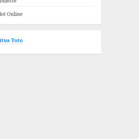
oulette
lot Online
itus Toto