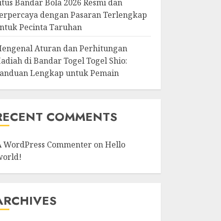
itus Bandar Bola 2026 Resmi dan
erpercaya dengan Pasaran Terlengkap
ntuk Pecinta Taruhan
engenal Aturan dan Perhitungan
adiah di Bandar Togel Togel Shio:
anduan Lengkap untuk Pemain
RECENT COMMENTS
A WordPress Commenter
on
Hello
world!
ARCHIVES