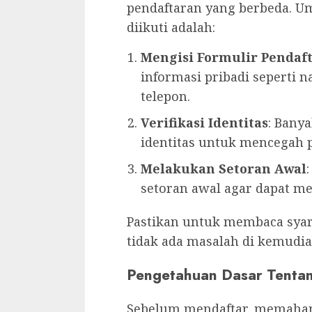
pendaftaran yang berbeda. 
diikuti adalah:
Mengisi Formulir Pendaf
informasi pribadi seperti 
telepon.
Verifikasi Identitas
: Bany
identitas untuk mencegah 
Melakukan Setoran Awal
setoran awal agar dapat m
Pastikan untuk membaca syar
tidak ada masalah di kemudia
Pengetahuan Dasar Tenta
Sebelum mendaftar, memaham