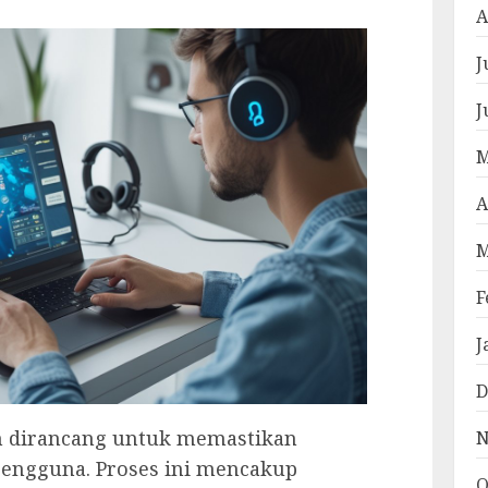
A
J
J
M
A
M
F
J
D
n dirancang untuk memastikan
N
ngguna. Proses ini mencakup
O