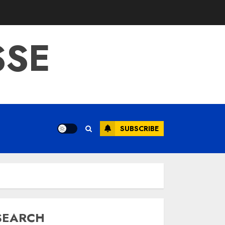
SSE
SUBSCRIBE
SEARCH