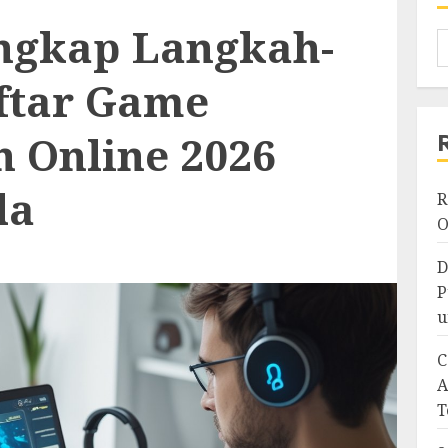
ngkap Langkah-
ftar Game
 Online 2026
la
R
O
D
P
u
C
A
T