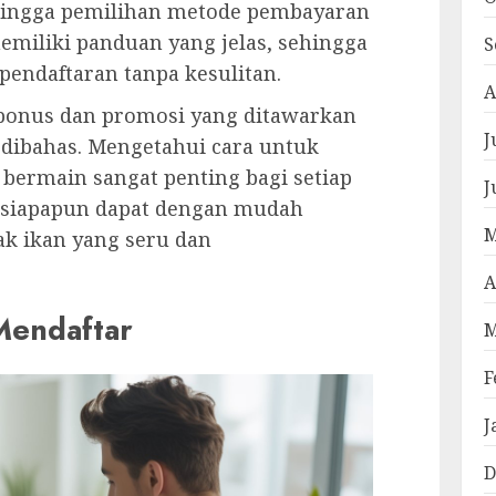
 hingga pemilihan metode pembayaran
memiliki panduan yang jelas, sehingga
S
endaftaran tanpa kesulitan.
A
g bonus dan promosi yang ditawarkan
J
n dibahas. Mengetahui cara untuk
ermain sangat penting bagi setiap
J
 siapapun dapat dengan mudah
M
k ikan yang seru dan
A
Mendaftar
M
F
J
D