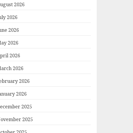
ugust 2026
uly 2026
une 2026
ay 2026
pril 2026
arch 2026
ebruary 2026
anuary 2026
ecember 2025
ovember 2025
ctober 2025