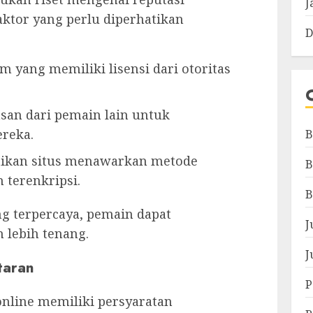
J
aktor yang perlu diperhatikan
D
orm yang memiliki lisensi dari otoritas
asan dari pemain lain untuk
reka.
B
stikan situs menawarkan metode
B
terenkripsi.
B
g terpercaya, pemain dapat
J
lebih tenang.
J
taran
P
online memiliki persyaratan