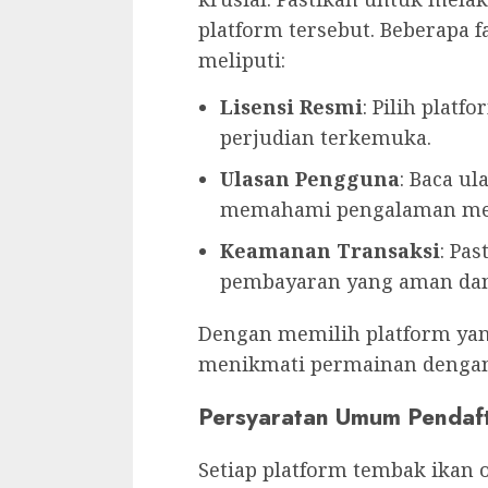
platform tersebut. Beberapa f
meliputi:
Lisensi Resmi
: Pilih platf
perjudian terkemuka.
Ulasan Pengguna
: Baca ul
memahami pengalaman me
Keamanan Transaksi
: Pa
pembayaran yang aman dan 
Dengan memilih platform yan
menikmati permainan dengan 
Persyaratan Umum Pendaf
Setiap platform tembak ikan 