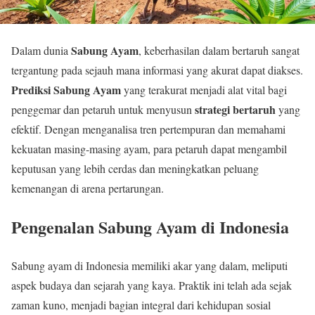
Sabung Ayam
Dalam dunia
, keberhasilan dalam bertaruh sangat
tergantung pada sejauh mana informasi yang akurat dapat diakses.
Prediksi Sabung Ayam
yang terakurat menjadi alat vital bagi
strategi bertaruh
penggemar dan petaruh untuk menyusun
yang
efektif. Dengan menganalisa tren pertempuran dan memahami
kekuatan masing-masing ayam, para petaruh dapat mengambil
keputusan yang lebih cerdas dan meningkatkan peluang
kemenangan di arena pertarungan.
Pengenalan Sabung Ayam di Indonesia
Sabung ayam di Indonesia memiliki akar yang dalam, meliputi
aspek budaya dan sejarah yang kaya. Praktik ini telah ada sejak
zaman kuno, menjadi bagian integral dari kehidupan sosial