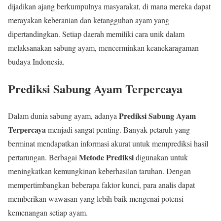
dijadikan ajang berkumpulnya masyarakat, di mana mereka dapat
merayakan keberanian dan ketangguhan ayam yang
dipertandingkan. Setiap daerah memiliki cara unik dalam
melaksanakan sabung ayam, mencerminkan keanekaragaman
budaya Indonesia.
Prediksi Sabung Ayam Terpercaya
Prediksi Sabung Ayam
Dalam dunia sabung ayam, adanya
Terpercaya
menjadi sangat penting. Banyak petaruh yang
berminat mendapatkan informasi akurat untuk memprediksi hasil
Metode Prediksi
pertarungan. Berbagai
digunakan untuk
meningkatkan kemungkinan keberhasilan taruhan. Dengan
mempertimbangkan beberapa faktor kunci, para analis dapat
memberikan wawasan yang lebih baik mengenai potensi
kemenangan setiap ayam.