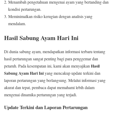
Menambah pengetahuan mengenai ayam yang bertanding dan
kondisi pertarungan.
Meminimalkan risiko kerugian dengan analisis yang
mendalam.
Hasil Sabung Ayam Hari Ini
Di dunia sabung ayam, mendapatkan informasi terbaru tentang
hasil pertarungan sangat penting bagi para penggemar dan
Hasil
petaruh. Pada kesempatan ini, kami akan menyajikan
Sabung Ayam Hari Ini
yang mencakup update terkini dan
laporan pertarungan yang berlangsung. Melalui informasi yang
akurat dan tepat, pembaca dapat memahami lebih dalam
mengenai dinamika pertarungan yang terjadi.
Update Terkini dan Laporan Pertarungan