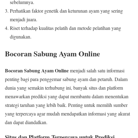
sebelumnya.
Perhatikan faktor genetik dan keturunan ayam yang sering
menjadi juara.
Riset terhadap kualitas pelatih dan metode pelatihan yang
digunakan.
Bocoran Sabung Ayam Online
Bocoran Sabung Ayam Online
menjadi salah satu informasi
penting bagi para penggemar sabung ayam dan petaruh. Dalam
dunia yang semakin terhubung ini, banyak situs dan platform
menawarkan prediksi yang dapat membantu dalam menentukan
strategi taruhan yang lebih baik. Penting untuk memilih sumber
yang terpercaya agar mudah mendapatkan informasi yang akurat
dan dapat diandalkan.
Situs dan Platform Terpercaya untuk Prediksi