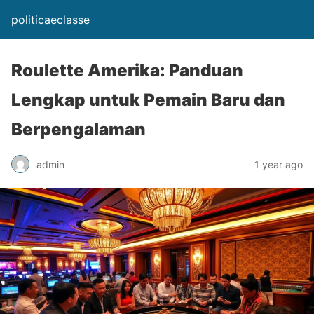
politicaeclasse
Roulette Amerika: Panduan
Lengkap untuk Pemain Baru dan
Berpengalaman
admin
1 year ago