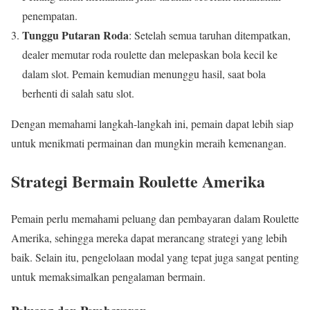
penempatan.
Tunggu Putaran Roda
: Setelah semua taruhan ditempatkan,
dealer memutar roda roulette dan melepaskan bola kecil ke
dalam slot. Pemain kemudian menunggu hasil, saat bola
berhenti di salah satu slot.
Dengan memahami langkah-langkah ini, pemain dapat lebih siap
untuk menikmati permainan dan mungkin meraih kemenangan.
Strategi Bermain Roulette Amerika
Pemain perlu memahami peluang dan pembayaran dalam Roulette
Amerika, sehingga mereka dapat merancang strategi yang lebih
baik. Selain itu, pengelolaan modal yang tepat juga sangat penting
untuk memaksimalkan pengalaman bermain.