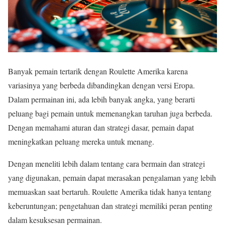
Banyak pemain tertarik dengan Roulette Amerika karena
variasinya yang berbeda dibandingkan dengan versi Eropa.
Dalam permainan ini, ada lebih banyak angka, yang berarti
peluang bagi pemain untuk memenangkan taruhan juga berbeda.
Dengan memahami aturan dan strategi dasar, pemain dapat
meningkatkan peluang mereka untuk menang.
Dengan meneliti lebih dalam tentang cara bermain dan strategi
yang digunakan, pemain dapat merasakan pengalaman yang lebih
memuaskan saat bertaruh. Roulette Amerika tidak hanya tentang
keberuntungan; pengetahuan dan strategi memiliki peran penting
dalam kesuksesan permainan.