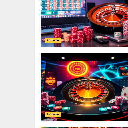
Roulette
Roulette