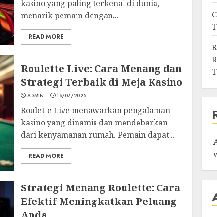
kasino yang paling terkenal di dunia,
C
menarik pemain dengan...
T
READ MORE
R
R
Roulette Live: Cara Menang dan
T
Strategi Terbaik di Meja Kasino
ADMIN
16/07/2025
Roulette Live menawarkan pengalaman
kasino yang dinamis dan mendebarkan
dari kenyamanan rumah. Pemain dapat...
READ MORE
Strategi Menang Roulette: Cara
Efektif Meningkatkan Peluang
Anda