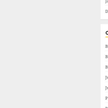
J
D
B
B
B
J
J
P