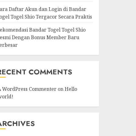
ara Daftar Akun dan Login di Bandar
ogel Togel Shio Tergacor Secara Praktis
ekomendasi Bandar Togel Togel Shio
esmi Dengan Bonus Member Baru
erbesar
RECENT COMMENTS
A WordPress Commenter
on
Hello
world!
ARCHIVES