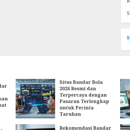
R
S
S
Situs Bandar Bola
dar
2026 Resmi dan
Terpercaya dengan
han
Pasaran Terlengkap
pat
untuk Pecinta
Taruhan
05/08/2026
Rekomendasi Bandar