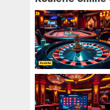
Roulette