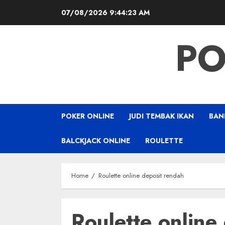
Skip
07/08/2026
9:44:24 AM
to
content
PO
POKER ONLINE
JUDI TEMBAK IKAN
BAN
BALCKJACK ONLINE
ROULETTE
Home
Roulette online deposit rendah
Roulette online