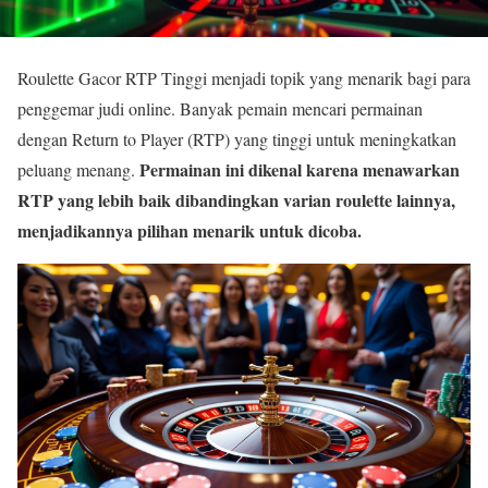
Roulette Gacor RTP Tinggi menjadi topik yang menarik bagi para
penggemar judi online. Banyak pemain mencari permainan
dengan Return to Player (RTP) yang tinggi untuk meningkatkan
Permainan ini dikenal karena menawarkan
peluang menang.
RTP yang lebih baik dibandingkan varian roulette lainnya,
menjadikannya pilihan menarik untuk dicoba.