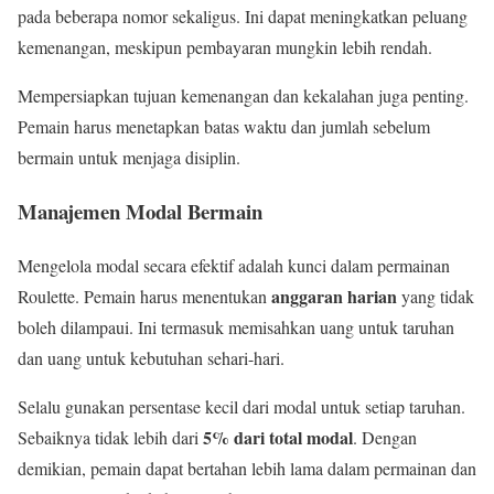
pada beberapa nomor sekaligus. Ini dapat meningkatkan peluang
kemenangan, meskipun pembayaran mungkin lebih rendah.
Mempersiapkan tujuan kemenangan dan kekalahan juga penting.
Pemain harus menetapkan batas waktu dan jumlah sebelum
bermain untuk menjaga disiplin.
Manajemen Modal Bermain
Mengelola modal secara efektif adalah kunci dalam permainan
anggaran harian
Roulette. Pemain harus menentukan
yang tidak
boleh dilampaui. Ini termasuk memisahkan uang untuk taruhan
dan uang untuk kebutuhan sehari-hari.
Selalu gunakan persentase kecil dari modal untuk setiap taruhan.
5% dari total modal
Sebaiknya tidak lebih dari
. Dengan
demikian, pemain dapat bertahan lebih lama dalam permainan dan