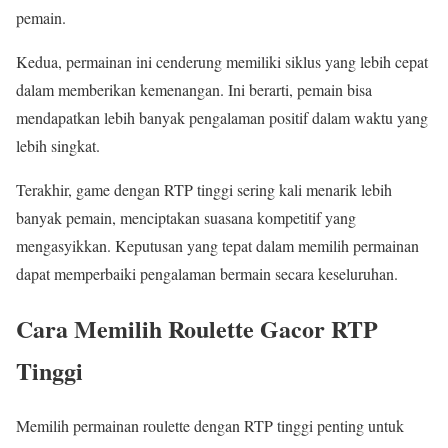
pemain.
Kedua, permainan ini cenderung memiliki siklus yang lebih cepat
dalam memberikan kemenangan. Ini berarti, pemain bisa
mendapatkan lebih banyak pengalaman positif dalam waktu yang
lebih singkat.
Terakhir, game dengan RTP tinggi sering kali menarik lebih
banyak pemain, menciptakan suasana kompetitif yang
mengasyikkan. Keputusan yang tepat dalam memilih permainan
dapat memperbaiki pengalaman bermain secara keseluruhan.
Cara Memilih Roulette Gacor RTP
Tinggi
Memilih permainan roulette dengan RTP tinggi penting untuk