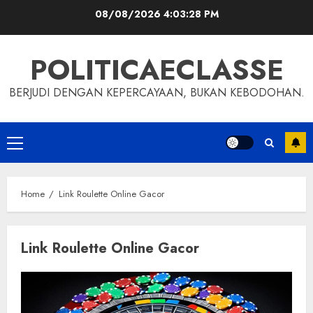
Skip
08/08/2026
4:03:29 PM
to
content
POLITICAECLASSE
BERJUDI DENGAN KEPERCAYAAN, BUKAN KEBODOHAN.
Primary
Menu
Home
Link Roulette Online Gacor
Link Roulette Online Gacor