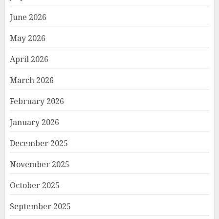
June 2026
May 2026
April 2026
March 2026
February 2026
January 2026
December 2025
November 2025
October 2025
September 2025