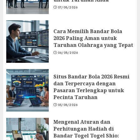
07/08/2026
Cara Memilih Bandar Bola
2026 Paling Aman untuk
Taruhan Olahraga yang Tepat
06/08/2026
Situs Bandar Bola 2026 Resmi
dan Terpercaya dengan
Pasaran Terlengkap untuk
Pecinta Taruhan
05/08/2026
Mengenal Aturan dan
Perhitungan Hadiah di
Bandar Togel Togel Shio: