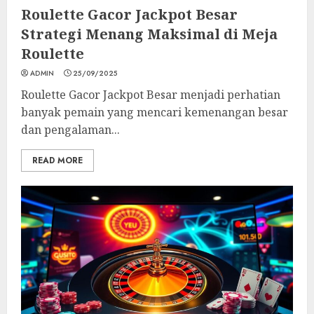
Roulette Gacor Jackpot Besar
Strategi Menang Maksimal di Meja
Roulette
ADMIN
25/09/2025
Roulette Gacor Jackpot Besar menjadi perhatian
banyak pemain yang mencari kemenangan besar
dan pengalaman...
READ MORE