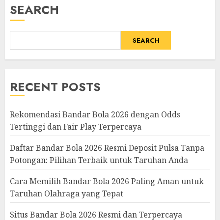
SEARCH
SEARCH
RECENT POSTS
Rekomendasi Bandar Bola 2026 dengan Odds
Tertinggi dan Fair Play Terpercaya
Daftar Bandar Bola 2026 Resmi Deposit Pulsa Tanpa
Potongan: Pilihan Terbaik untuk Taruhan Anda
Cara Memilih Bandar Bola 2026 Paling Aman untuk
Taruhan Olahraga yang Tepat
Situs Bandar Bola 2026 Resmi dan Terpercaya