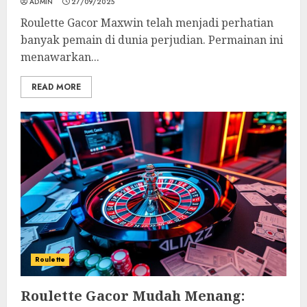
ADMIN
27/09/2025
Roulette Gacor Maxwin telah menjadi perhatian
banyak pemain di dunia perjudian. Permainan ini
menawarkan...
READ MORE
Roulette
Roulette Gacor Mudah Menang: