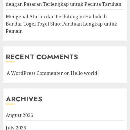
dengan Pasaran Terlengkap untuk Pecinta Taruhan
Mengenal Aturan dan Perhitungan Hadiah di
Bandar Togel Togel Shio: Panduan Lengkap untuk
Pemain
RECENT COMMENTS
A WordPress Commenter
on
Hello world!
ARCHIVES
August 2026
July 2026