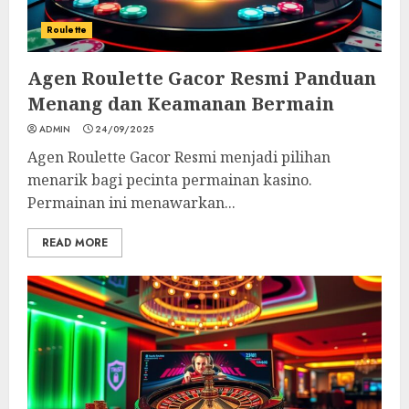
Roulette
Agen Roulette Gacor Resmi Panduan
Menang dan Keamanan Bermain
ADMIN
24/09/2025
Agen Roulette Gacor Resmi menjadi pilihan
menarik bagi pecinta permainan kasino.
Permainan ini menawarkan...
READ MORE