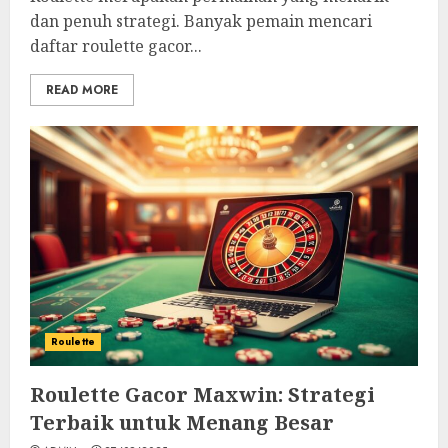
dan penuh strategi. Banyak pemain mencari
daftar roulette gacor...
READ MORE
Roulette
Roulette Gacor Maxwin: Strategi
Terbaik untuk Menang Besar