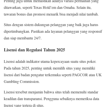
Penting juga untuk memastikan adanya variasi permainan yang
ditawarkan, seperti Texas Hold’em dan Omaha. Selain itu,
tawaran bonus dan promosi menarik bisa menjadi nilai tambah.
Situs dengan sistem dukungan pelanggan yang baik juga harus
dipertimbangkan. Pastikan ada layanan pelanggan yang responsif
dan siap membantu 24/7.
Lisensi dan Regulasi Tahun 2025
Lisensi adalah indikator utama kepercayaan suatu situs poker.
Pada tahun 2025, penting untuk memilih situs yang memiliki
lisensi dari badan pengatur terkemuka seperti PAGCOR atau UK
Gambling Commission.
Lisensi tersebut menjamin bahwa situs telah memenuhi standar
keadilan dan transparansi. Pengguna sebaiknya memeriksa data
lisensi yang tertera di situs.