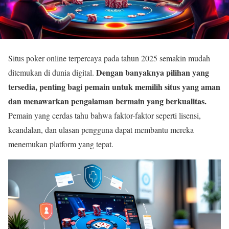
Situs poker online terpercaya pada tahun 2025 semakin mudah
Dengan banyaknya pilihan yang
ditemukan di dunia digital.
tersedia, penting bagi pemain untuk memilih situs yang aman
dan menawarkan pengalaman bermain yang berkualitas.
Pemain yang cerdas tahu bahwa faktor-faktor seperti lisensi,
keandalan, dan ulasan pengguna dapat membantu mereka
menemukan platform yang tepat.