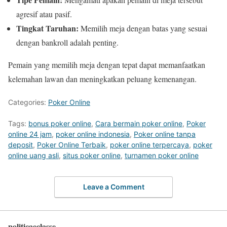
agresif atau pasif.
Tingkat Taruhan:
Memilih meja dengan batas yang sesuai
dengan bankroll adalah penting.
Pemain yang memilih meja dengan tepat dapat memanfaatkan
kelemahan lawan dan meningkatkan peluang kemenangan.
Categories:
Poker Online
Tags:
bonus poker online
,
Cara bermain poker online
,
Poker
online 24 jam
,
poker online indonesia
,
Poker online tanpa
deposit
,
Poker Online Terbaik
,
poker online terpercaya
,
poker
online uang asli
,
situs poker online
,
turnamen poker online
Leave a Comment
politicaeclasse