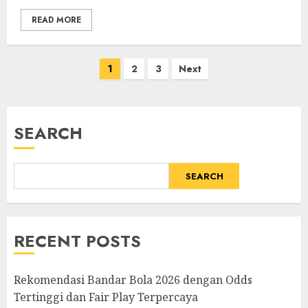
READ MORE
Posts
1
2
3
Next
pagination
SEARCH
SEARCH
RECENT POSTS
Rekomendasi Bandar Bola 2026 dengan Odds
Tertinggi dan Fair Play Terpercaya