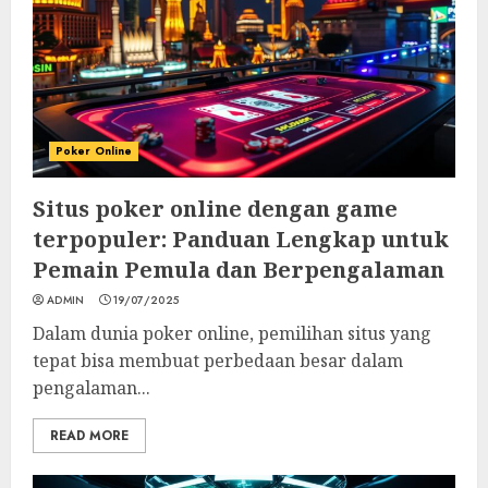
Poker Online
Situs poker online dengan game
terpopuler: Panduan Lengkap untuk
Pemain Pemula dan Berpengalaman
ADMIN
19/07/2025
Dalam dunia poker online, pemilihan situs yang
tepat bisa membuat perbedaan besar dalam
pengalaman...
READ MORE