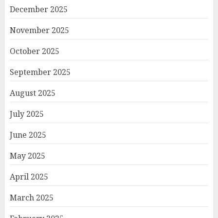
December 2025
November 2025
October 2025
September 2025
August 2025
July 2025
June 2025
May 2025
April 2025
March 2025