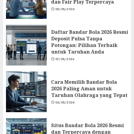
dan Fair Play Terpercaya
08/08/2026
Daftar Bandar Bola 2026 Resmi
Deposit Pulsa Tanpa
Potongan: Pilihan Terbaik
untuk Taruhan Anda
07/08/2026
Cara Memilih Bandar Bola
2026 Paling Aman untuk
Taruhan Olahraga yang Tepat
06/08/2026
Situs Bandar Bola 2026 Resmi
dan Terpercaya dengan