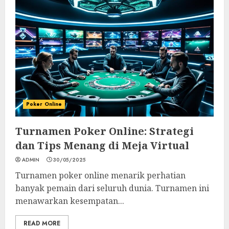
Poker Online
Turnamen Poker Online: Strategi
dan Tips Menang di Meja Virtual
ADMIN
30/05/2025
Turnamen poker online menarik perhatian
banyak pemain dari seluruh dunia. Turnamen ini
menawarkan kesempatan...
READ MORE