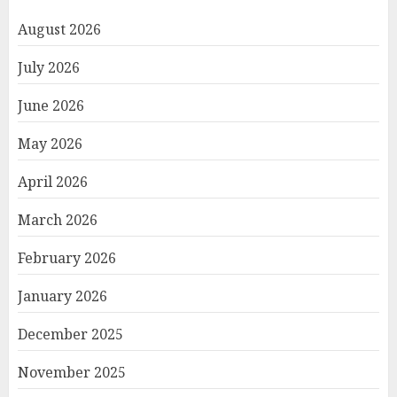
August 2026
July 2026
June 2026
May 2026
April 2026
March 2026
February 2026
January 2026
December 2025
November 2025