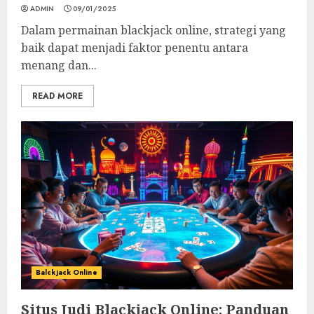
ADMIN
09/01/2025
Dalam permainan blackjack online, strategi yang
baik dapat menjadi faktor penentu antara
menang dan...
READ MORE
Balckjack Online
Situs Judi Blackjack Online: Panduan