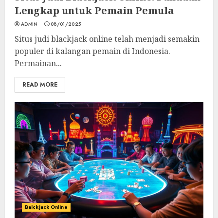
Lengkap untuk Pemain Pemula
ADMIN
08/01/2025
Situs judi blackjack online telah menjadi semakin
populer di kalangan pemain di Indonesia.
Permainan...
READ MORE
Balckjack Online