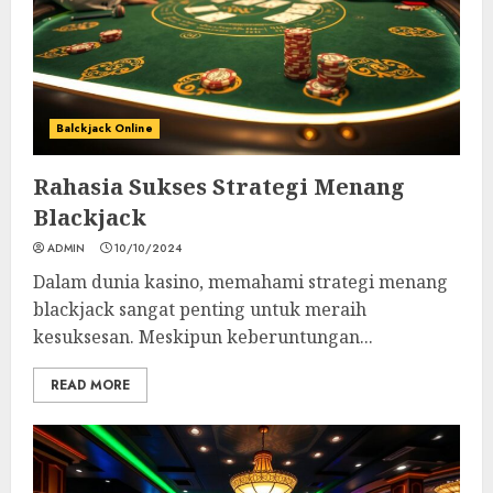
Balckjack Online
Rahasia Sukses Strategi Menang
Blackjack
ADMIN
10/10/2024
Dalam dunia kasino, memahami strategi menang
blackjack sangat penting untuk meraih
kesuksesan. Meskipun keberuntungan...
READ MORE