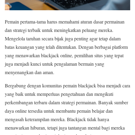
Pemain pertama-tama harus memahami aturan dasar permainan
dan strategi terbaik untuk meningkatkan peluang mereka.
Mengelola taruhan secara bijak juga penting agar tetap dalam
batas keuangan yang telah ditentukan. Dengan berbagai platform
yang menawarkan blackjack online, pemilihan situs yang tepat
juga menjadi kunci untuk pengalaman bermain yang
menyenangkan dan aman.
Bergabung dengan komunitas pemain blackjack bisa menjadi cara
yang baik untuk memperluas pengetahuan dan mengikuti
perkembangan terbaru dalam strategi permainan. Banyak sumber
daya online tersedia untuk membantu pemain belajar dan
mengasah keterampilan mereka. Blackjack tidak hanya
menawarkan hiburan, tetapi juga tantangan mental bagi mereka