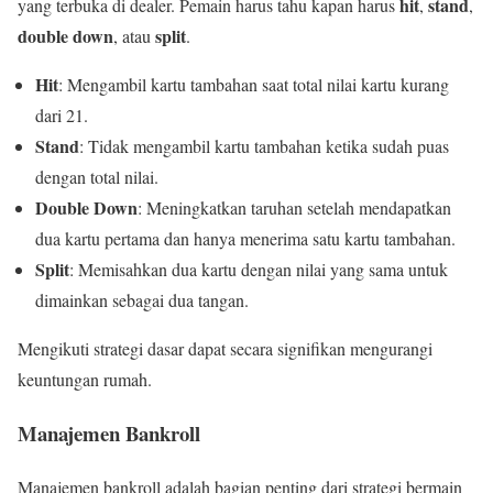
hit
stand
yang terbuka di dealer. Pemain harus tahu kapan harus
,
,
double down
split
, atau
.
Hit
: Mengambil kartu tambahan saat total nilai kartu kurang
dari 21.
Stand
: Tidak mengambil kartu tambahan ketika sudah puas
dengan total nilai.
Double Down
: Meningkatkan taruhan setelah mendapatkan
dua kartu pertama dan hanya menerima satu kartu tambahan.
Split
: Memisahkan dua kartu dengan nilai yang sama untuk
dimainkan sebagai dua tangan.
Mengikuti strategi dasar dapat secara signifikan mengurangi
keuntungan rumah.
Manajemen Bankroll
Manajemen bankroll adalah bagian penting dari strategi bermain