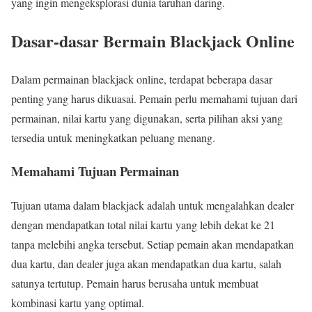
yang ingin mengeksplorasi dunia taruhan daring.
Dasar-dasar Bermain Blackjack Online
Dalam permainan blackjack online, terdapat beberapa dasar
penting yang harus dikuasai. Pemain perlu memahami tujuan dari
permainan, nilai kartu yang digunakan, serta pilihan aksi yang
tersedia untuk meningkatkan peluang menang.
Memahami Tujuan Permainan
Tujuan utama dalam blackjack adalah untuk mengalahkan dealer
dengan mendapatkan total nilai kartu yang lebih dekat ke 21
tanpa melebihi angka tersebut. Setiap pemain akan mendapatkan
dua kartu, dan dealer juga akan mendapatkan dua kartu, salah
satunya tertutup. Pemain harus berusaha untuk membuat
kombinasi kartu yang optimal.