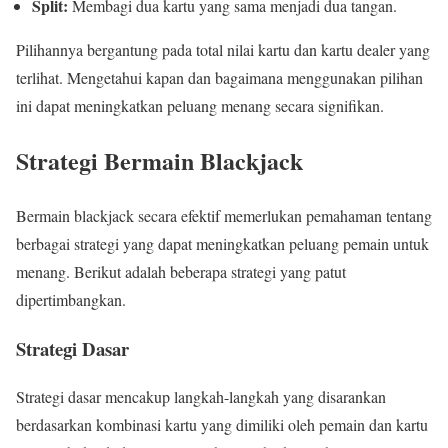
Split:
Membagi dua kartu yang sama menjadi dua tangan.
Pilihannya bergantung pada total nilai kartu dan kartu dealer yang
terlihat. Mengetahui kapan dan bagaimana menggunakan pilihan
ini dapat meningkatkan peluang menang secara signifikan.
Strategi Bermain Blackjack
Bermain blackjack secara efektif memerlukan pemahaman tentang
berbagai strategi yang dapat meningkatkan peluang pemain untuk
menang. Berikut adalah beberapa strategi yang patut
dipertimbangkan.
Strategi Dasar
Strategi dasar mencakup langkah-langkah yang disarankan
berdasarkan kombinasi kartu yang dimiliki oleh pemain dan kartu