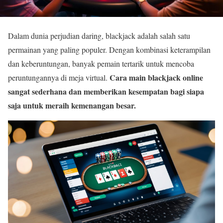
Dalam dunia perjudian daring, blackjack adalah salah satu
permainan yang paling populer. Dengan kombinasi keterampilan
dan keberuntungan, banyak pemain tertarik untuk mencoba
Cara main blackjack online
peruntungannya di meja virtual.
sangat sederhana dan memberikan kesempatan bagi siapa
saja untuk meraih kemenangan besar.