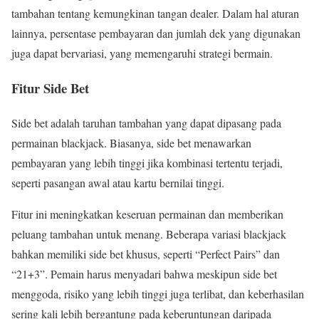
tambahan tentang kemungkinan tangan dealer. Dalam hal aturan
lainnya, persentase pembayaran dan jumlah dek yang digunakan
juga dapat bervariasi, yang memengaruhi strategi bermain.
Fitur Side Bet
Side bet adalah taruhan tambahan yang dapat dipasang pada
permainan blackjack. Biasanya, side bet menawarkan
pembayaran yang lebih tinggi jika kombinasi tertentu terjadi,
seperti pasangan awal atau kartu bernilai tinggi.
Fitur ini meningkatkan keseruan permainan dan memberikan
peluang tambahan untuk menang. Beberapa variasi blackjack
bahkan memiliki side bet khusus, seperti “Perfect Pairs” dan
“21+3”. Pemain harus menyadari bahwa meskipun side bet
menggoda, risiko yang lebih tinggi juga terlibat, dan keberhasilan
sering kali lebih bergantung pada keberuntungan daripada