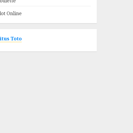
oulette
lot Online
itus Toto