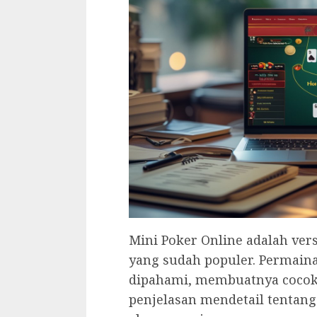
Mini Poker Online adalah ver
yang sudah populer. Permain
dipahami, membuatnya cocok 
penjelasan mendetail tentang 