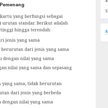
R
i Pemenang
S
kartu yang berfungsi sebagai
urutan standar. Berikut adalah
rtinggi hingga terendah:
S
 dari jenis yang sama
u berurutan dari jenis yang sama
u dengan nilai yang sama
ngan nilai yang sama dan sepasang
is yang sama, tidak berurutan
utan dari jenis yang berbeda
tu dengan nilai yang sama