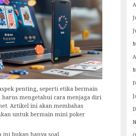
A
J
J
M
A
M
F
aspek penting, seperti etika bermain
J
 harus mengetahui cara menjaga diri
net. Artikel ini akan membahas
D
ukan untuk bermain mini poker
N
ini bukan hanya soal
O