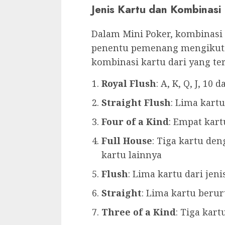
Jenis Kartu dan Kombinas
Dalam Mini Poker, kombinasi 
penentu pemenang mengikuti 
kombinasi kartu dari yang te
Royal Flush
: A, K, Q, J, 10
Straight Flush
: Lima kart
Four of a Kind
: Empat kart
Full House
: Tiga kartu de
kartu lainnya
Flush
: Lima kartu dari jen
Straight
: Lima kartu berur
Three of a Kind
: Tiga kar