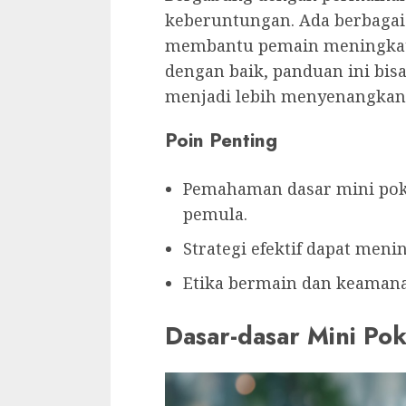
keberuntungan. Ada berbagai 
membantu pemain meningkat
dengan baik, panduan ini b
menjadi lebih menyenangka
Poin Penting
Pemahaman dasar mini poke
pemula.
Strategi efektif dapat men
Etika bermain dan keamanan
Dasar-dasar Mini Po