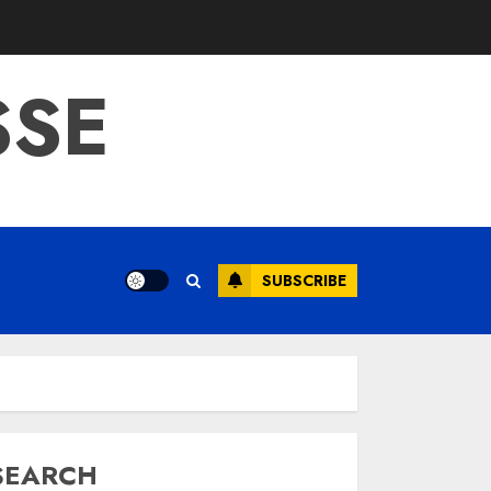
SSE
SUBSCRIBE
SEARCH