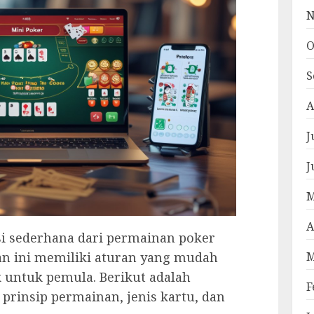
N
O
S
A
J
J
M
A
si sederhana dari permainan poker
an ini memiliki aturan yang mudah
M
untuk pemula. Berikut adalah
F
prinsip permainan, jenis kartu, dan