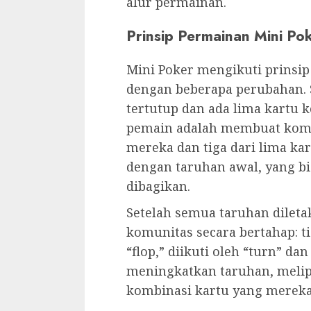
alur permainan.
Prinsip Permainan Mini Po
Mini Poker mengikuti prinsip 
dengan beberapa perubahan. 
tertutup dan ada lima kartu 
pemain adalah membuat kombi
mereka dan tiga dari lima ka
dengan taruhan awal, yang b
dibagikan.
Setelah semua taruhan dilet
komunitas secara bertahap: t
“flop,” diikuti oleh “turn” da
meningkatkan taruhan, melip
kombinasi kartu yang mereka 