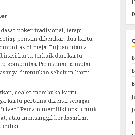
J
ker
D
dasar poker tradisional, tetapi
Setiap pemain diberikan dua kartu
komunitas di meja. Tujuan utama
nasi kartu terbaik dari kartu
B
rtu komunitas. Permainan dimulai
B
iasanya ditentukan sebelum kartu
B
akkan, dealer membuka kartu
J
iga kartu pertama dikenal sebagai
n “river.” Pemain memiliki opsi untuk
J
at, atau memanggil berdasarkan
P
miliki.