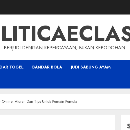
LITICAECLA
BERJUDI DENGAN KEPERCAYAAN, BUKAN KEBODOHAN.
DAR TOGEL
BANDAR BOLA
JUDI SABUNG AYAM
 Online: Aturan Dan Tips Untuk Pemain Pemula