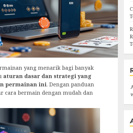
C
T
R
R
T
ermainan yang menarik bagi banyak
hu
aturan dasar dan strategi yang
n permainan ini
. Dengan panduan
jar cara bermain dengan mudah dan