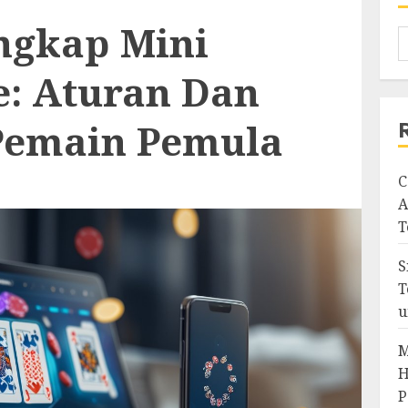
ngkap Mini
e: Aturan Dan
Pemain Pemula
C
A
T
S
T
u
M
H
P