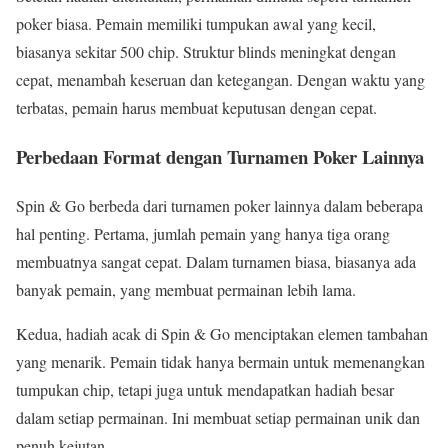
poker biasa. Pemain memiliki tumpukan awal yang kecil,
biasanya sekitar 500 chip. Struktur blinds meningkat dengan
cepat, menambah keseruan dan ketegangan. Dengan waktu yang
terbatas, pemain harus membuat keputusan dengan cepat.
Perbedaan Format dengan Turnamen Poker Lainnya
Spin & Go berbeda dari turnamen poker lainnya dalam beberapa
hal penting. Pertama, jumlah pemain yang hanya tiga orang
membuatnya sangat cepat. Dalam turnamen biasa, biasanya ada
banyak pemain, yang membuat permainan lebih lama.
Kedua, hadiah acak di Spin & Go menciptakan elemen tambahan
yang menarik. Pemain tidak hanya bermain untuk memenangkan
tumpukan chip, tetapi juga untuk mendapatkan hadiah besar
dalam setiap permainan. Ini membuat setiap permainan unik dan
penuh kejutan.