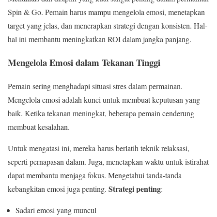
Spin & Go. Pemain harus mampu mengelola emosi, menetapkan
target yang jelas, dan menerapkan strategi dengan konsisten. Hal-
hal ini membantu meningkatkan ROI dalam jangka panjang.
Mengelola Emosi dalam Tekanan Tinggi
Pemain sering menghadapi situasi stres dalam permainan.
Mengelola emosi adalah kunci untuk membuat keputusan yang
baik. Ketika tekanan meningkat, beberapa pemain cenderung
membuat kesalahan.
Untuk mengatasi ini, mereka harus berlatih teknik relaksasi,
seperti pernapasan dalam. Juga, menetapkan waktu untuk istirahat
dapat membantu menjaga fokus. Mengetahui tanda-tanda
Strategi penting
kebangkitan emosi juga penting.
:
Sadari emosi yang muncul