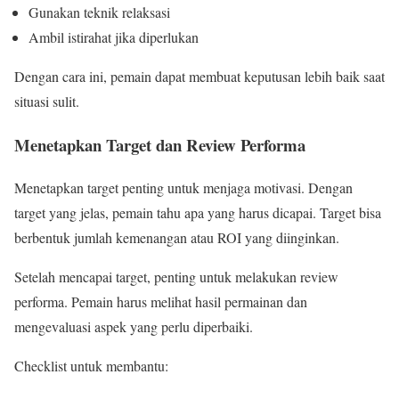
Gunakan teknik relaksasi
Ambil istirahat jika diperlukan
Dengan cara ini, pemain dapat membuat keputusan lebih baik saat
situasi sulit.
Menetapkan Target dan Review Performa
Menetapkan target penting untuk menjaga motivasi. Dengan
target yang jelas, pemain tahu apa yang harus dicapai. Target bisa
berbentuk jumlah kemenangan atau ROI yang diinginkan.
Setelah mencapai target, penting untuk melakukan review
performa. Pemain harus melihat hasil permainan dan
mengevaluasi aspek yang perlu diperbaiki.
Checklist untuk membantu: