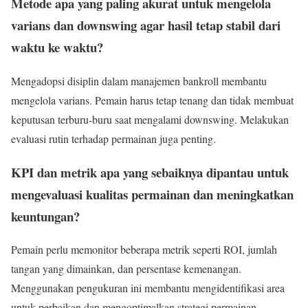
Metode apa yang paling akurat untuk mengelola
varians dan downswing agar hasil tetap stabil dari
waktu ke waktu?
Mengadopsi disiplin dalam manajemen bankroll membantu
mengelola varians. Pemain harus tetap tenang dan tidak membuat
keputusan terburu-buru saat mengalami downswing. Melakukan
evaluasi rutin terhadap permainan juga penting.
KPI dan metrik apa yang sebaiknya dipantau untuk
mengevaluasi kualitas permainan dan meningkatkan
keuntungan?
Pemain perlu memonitor beberapa metrik seperti ROI, jumlah
tangan yang dimainkan, dan persentase kemenangan.
Menggunakan pengukuran ini membantu mengidentifikasi area
untuk perbaikan dan mengoptimalkan strategi permainan.