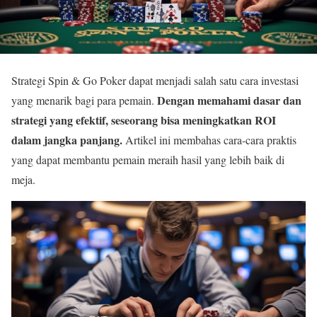
Strategi Spin & Go Poker dapat menjadi salah satu cara investasi
Dengan memahami dasar dan
yang menarik bagi para pemain.
strategi yang efektif, seseorang bisa meningkatkan ROI
dalam jangka panjang.
Artikel ini membahas cara-cara praktis
yang dapat membantu pemain meraih hasil yang lebih baik di
meja.