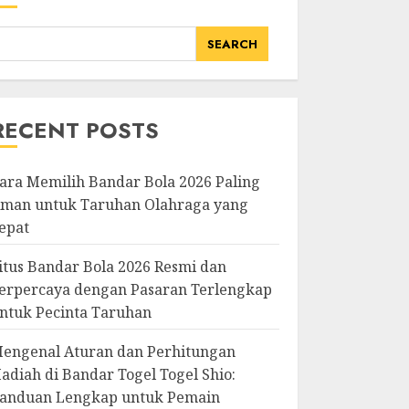
SEARCH
RECENT POSTS
ara Memilih Bandar Bola 2026 Paling
man untuk Taruhan Olahraga yang
epat
itus Bandar Bola 2026 Resmi dan
erpercaya dengan Pasaran Terlengkap
ntuk Pecinta Taruhan
engenal Aturan dan Perhitungan
adiah di Bandar Togel Togel Shio:
anduan Lengkap untuk Pemain