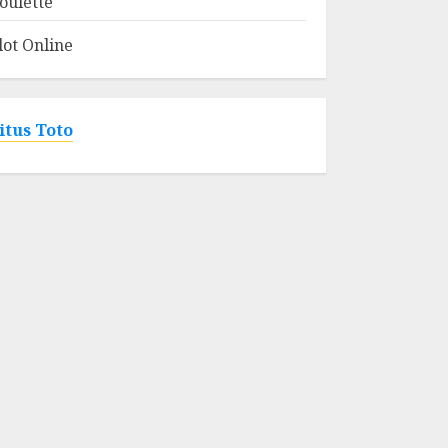
oulette
lot Online
itus Toto