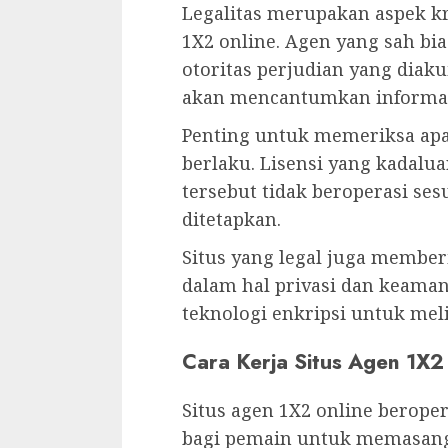
Legalitas merupakan aspek k
1X2 online. Agen yang sah bia
otoritas perjudian yang diaku
akan mencantumkan informasi 
Penting untuk memeriksa apa
berlaku. Lisensi yang kadal
tersebut tidak beroperasi se
ditetapkan.
Situs yang legal juga membe
dalam hal privasi dan keam
teknologi enkripsi untuk meli
Cara Kerja Situs Agen 1X2
Situs agen 1X2 online berop
bagi pemain untuk memasang