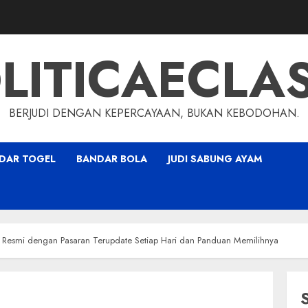
LITICAECLA
BERJUDI DENGAN KEPERCAYAAN, BUKAN KEBODOHAN.
DAR TOGEL
BANDAR BOLA
JUDI SABUNG AYAM
 Resmi dengan Pasaran Terupdate Setiap Hari dan Panduan Memilihnya