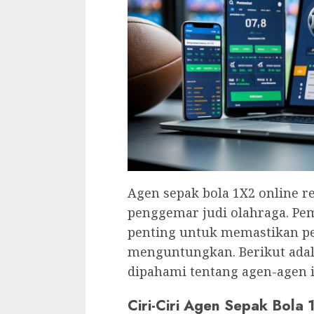
Agen sepak bola 1X2 online r
penggemar judi olahraga. Pem
penting untuk memastikan p
menguntungkan. Berikut adal
dipahami tentang agen-agen i
Ciri-Ciri Agen Sepak Bola