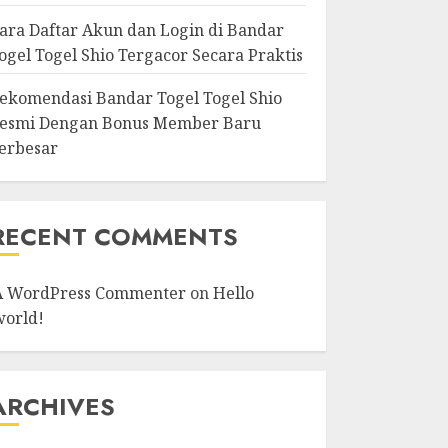
ara Daftar Akun dan Login di Bandar
ogel Togel Shio Tergacor Secara Praktis
ekomendasi Bandar Togel Togel Shio
esmi Dengan Bonus Member Baru
erbesar
RECENT COMMENTS
A WordPress Commenter
on
Hello
world!
ARCHIVES