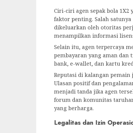
Ciri-ciri agen sepak bola 1X
faktor penting. Salah satunya
dikeluarkan oleh otoritas per
menampilkan informasi lisens
Selain itu, agen terpercaya 
pembayaran yang aman dan tr
bank, e-wallet, dan kartu kred
Reputasi di kalangan pemain 
Ulasan positif dan pengalama
menjadi tanda jika agen ters
forum dan komunitas taruha
yang berharga.
Legalitas dan Izin Operasi