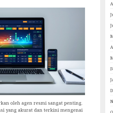
A
J
J
M
A
M
F
J
D
N
rkan oleh agen resmi sangat penting.
i yang akurat dan terkini mengenai
O