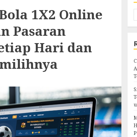
Bola 1X2 Online
n Pasaran
etiap Hari dan
milihnya
C
A
T
S
T
u
M
H
P