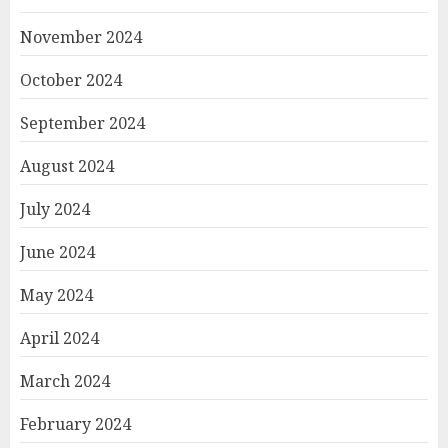
November 2024
October 2024
September 2024
August 2024
July 2024
June 2024
May 2024
April 2024
March 2024
February 2024