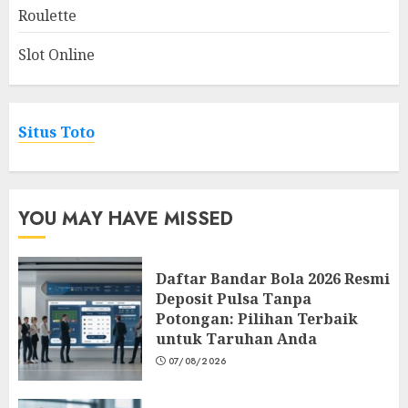
Roulette
Slot Online
Situs Toto
YOU MAY HAVE MISSED
Daftar Bandar Bola 2026 Resmi
Deposit Pulsa Tanpa
Potongan: Pilihan Terbaik
untuk Taruhan Anda
07/08/2026