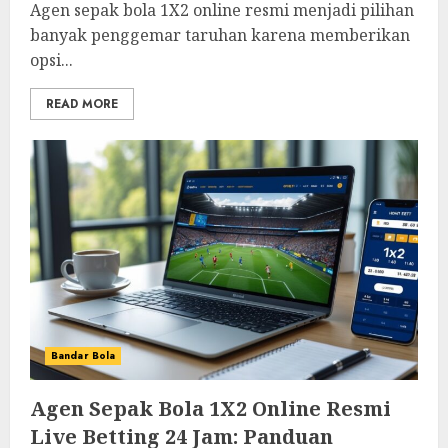
Agen sepak bola 1X2 online resmi menjadi pilihan
banyak penggemar taruhan karena memberikan
opsi...
READ MORE
Bandar Bola
Agen Sepak Bola 1X2 Online Resmi
Live Betting 24 Jam: Panduan