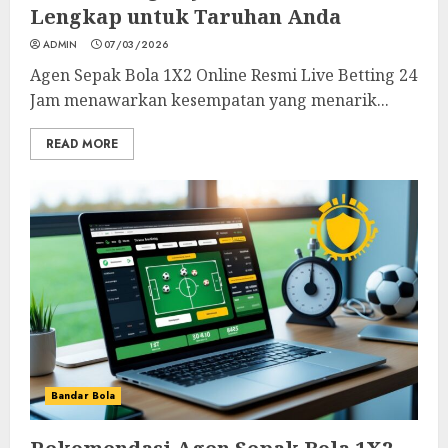
Lengkap untuk Taruhan Anda
ADMIN
07/03/2026
Agen Sepak Bola 1X2 Online Resmi Live Betting 24
Jam menawarkan kesempatan yang menarik...
READ MORE
Bandar Bola