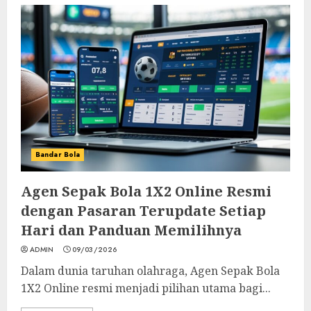
Bandar Bola
Agen Sepak Bola 1X2 Online Resmi
dengan Pasaran Terupdate Setiap
Hari dan Panduan Memilihnya
ADMIN
09/03/2026
Dalam dunia taruhan olahraga, Agen Sepak Bola
1X2 Online resmi menjadi pilihan utama bagi...