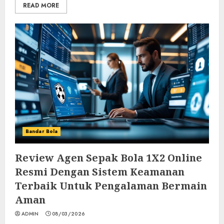
READ MORE
Bandar Bola
Review Agen Sepak Bola 1X2 Online
Resmi Dengan Sistem Keamanan
Terbaik Untuk Pengalaman Bermain
Aman
ADMIN
08/03/2026