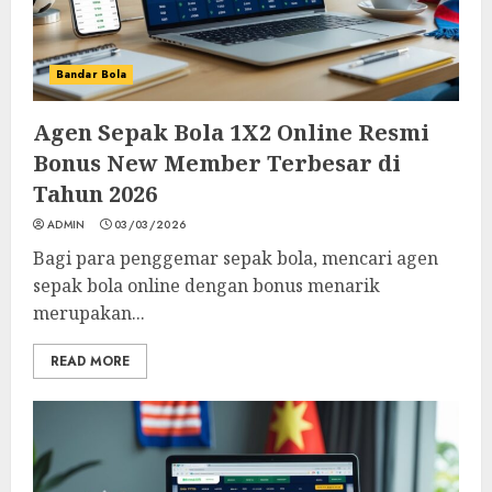
Bandar Bola
Agen Sepak Bola 1X2 Online Resmi
Bonus New Member Terbesar di
Tahun 2026
ADMIN
03/03/2026
Bagi para penggemar sepak bola, mencari agen
sepak bola online dengan bonus menarik
merupakan...
READ MORE