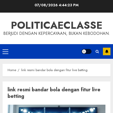
Skip
07/08/2026
4:44:24 PM
to
content
POLITICAECLASSE
BERJUDI DENGAN KEPERCAYAAN, BUKAN KEBODOHAN.
Primary
Menu
Home
link resmi bandar bola dengan fitur live betting
link resmi bandar bola dengan fitur live
betting