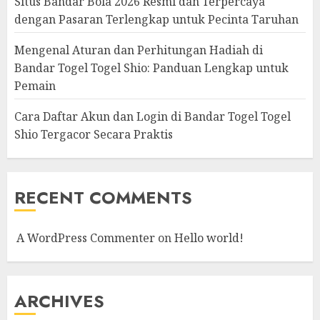
Situs Bandar Bola 2026 Resmi dan Terpercaya
dengan Pasaran Terlengkap untuk Pecinta Taruhan
Mengenal Aturan dan Perhitungan Hadiah di
Bandar Togel Togel Shio: Panduan Lengkap untuk
Pemain
Cara Daftar Akun dan Login di Bandar Togel Togel
Shio Tergacor Secara Praktis
RECENT COMMENTS
A WordPress Commenter
on
Hello world!
ARCHIVES