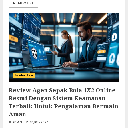
READ MORE
Bandar Bola
Review Agen Sepak Bola 1X2 Online
Resmi Dengan Sistem Keamanan
Terbaik Untuk Pengalaman Bermain
Aman
ADMIN
08/03/2026