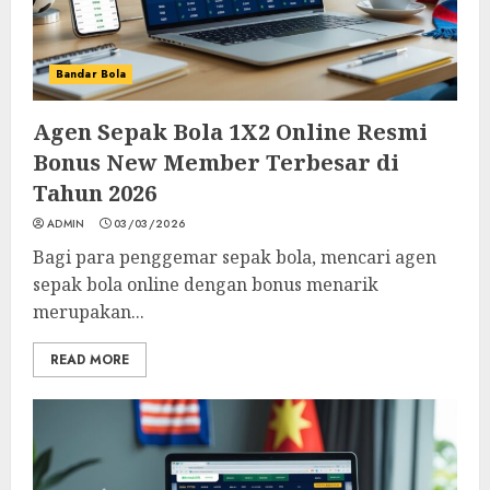
Bandar Bola
Agen Sepak Bola 1X2 Online Resmi
Bonus New Member Terbesar di
Tahun 2026
ADMIN
03/03/2026
Bagi para penggemar sepak bola, mencari agen
sepak bola online dengan bonus menarik
merupakan...
READ MORE