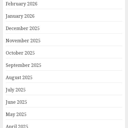
February 2026
January 2026
December 2025
November 2025
October 2025
September 2025
August 2025
July 2025
June 2025
May 2025
April 2025