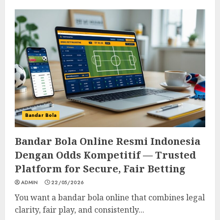
Bandar Bola
Bandar Bola Online Resmi Indonesia
Dengan Odds Kompetitif — Trusted
Platform for Secure, Fair Betting
ADMIN
22/05/2026
You want a bandar bola online that combines legal
clarity, fair play, and consistently...