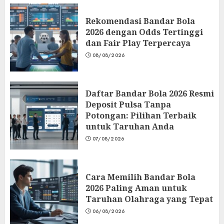
Rekomendasi Bandar Bola
2026 dengan Odds Tertinggi
dan Fair Play Terpercaya
08/08/2026
Daftar Bandar Bola 2026 Resmi
Deposit Pulsa Tanpa
Potongan: Pilihan Terbaik
untuk Taruhan Anda
07/08/2026
Cara Memilih Bandar Bola
2026 Paling Aman untuk
Taruhan Olahraga yang Tepat
06/08/2026