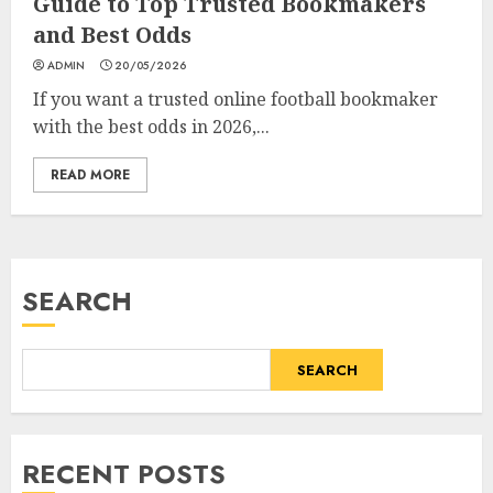
Guide to Top Trusted Bookmakers
and Best Odds
ADMIN
20/05/2026
If you want a trusted online football bookmaker
with the best odds in 2026,...
READ MORE
SEARCH
SEARCH
RECENT POSTS