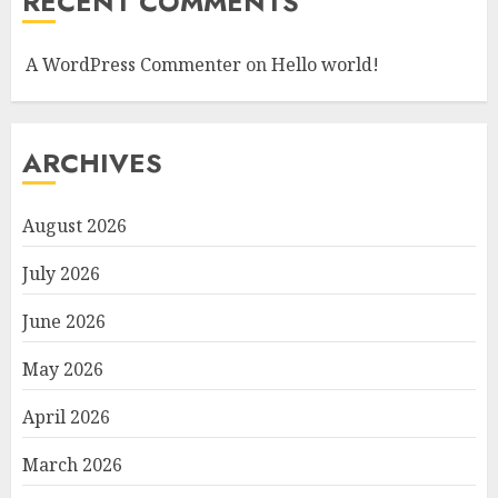
RECENT COMMENTS
A WordPress Commenter
on
Hello world!
ARCHIVES
August 2026
July 2026
June 2026
May 2026
April 2026
March 2026