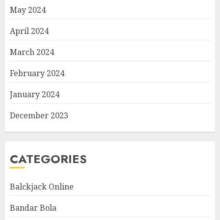
May 2024
April 2024
March 2024
February 2024
January 2024
December 2023
CATEGORIES
Balckjack Online
Bandar Bola