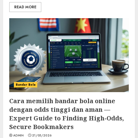
READ MORE
Bandar Bola
Cara memilih bandar bola online
dengan odds tinggi dan aman —
Expert Guide to Finding High-Odds,
Secure Bookmakers
ADMIN
21/05/2026