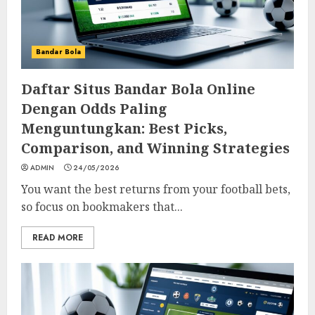
Bandar Bola
Daftar Situs Bandar Bola Online
Dengan Odds Paling
Menguntungkan: Best Picks,
Comparison, and Winning Strategies
ADMIN
24/05/2026
You want the best returns from your football bets,
so focus on bookmakers that...
READ MORE