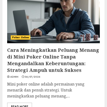
Poker Online
Cara Meningkatkan Peluang Menang
di Mini Poker Online Tanpa
Mengandalkan Keberuntungan:
Strategi Ampuh untuk Sukses
ADMIN
06/07/2026
Mini poker online adalah permainan yang
menarik dan penuh strategi. Untuk
meningkatkan peluang menang,...
READ MORE