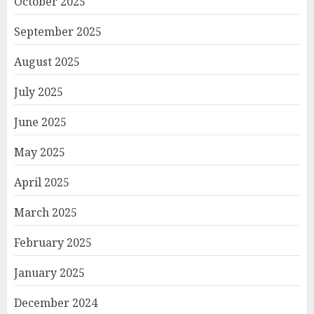
October 2025
September 2025
August 2025
July 2025
June 2025
May 2025
April 2025
March 2025
February 2025
January 2025
December 2024