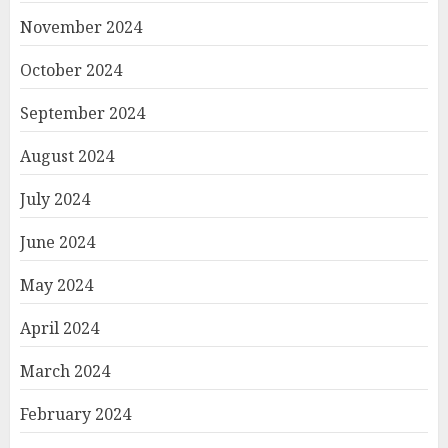
November 2024
October 2024
September 2024
August 2024
July 2024
June 2024
May 2024
April 2024
March 2024
February 2024