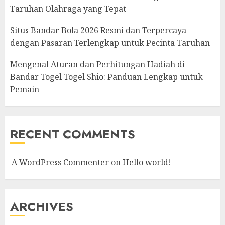
Taruhan Olahraga yang Tepat
Situs Bandar Bola 2026 Resmi dan Terpercaya
dengan Pasaran Terlengkap untuk Pecinta Taruhan
Mengenal Aturan dan Perhitungan Hadiah di
Bandar Togel Togel Shio: Panduan Lengkap untuk
Pemain
RECENT COMMENTS
A WordPress Commenter
on
Hello world!
ARCHIVES