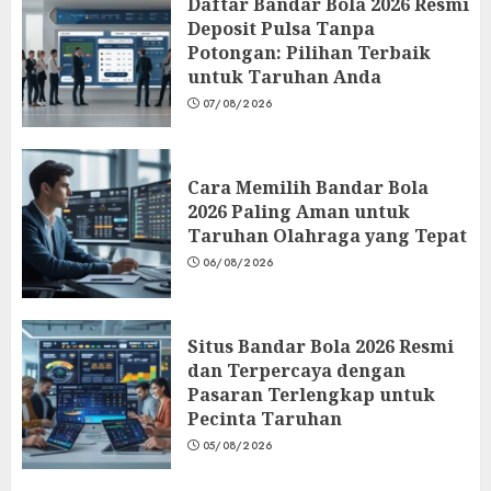
Daftar Bandar Bola 2026 Resmi
Deposit Pulsa Tanpa
Potongan: Pilihan Terbaik
untuk Taruhan Anda
07/08/2026
Cara Memilih Bandar Bola
2026 Paling Aman untuk
Taruhan Olahraga yang Tepat
06/08/2026
Situs Bandar Bola 2026 Resmi
dan Terpercaya dengan
Pasaran Terlengkap untuk
Pecinta Taruhan
05/08/2026