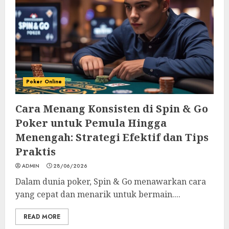
Poker Online
Cara Menang Konsisten di Spin & Go
Poker untuk Pemula Hingga
Menengah: Strategi Efektif dan Tips
Praktis
ADMIN
28/06/2026
Dalam dunia poker, Spin & Go menawarkan cara
yang cepat dan menarik untuk bermain....
READ MORE