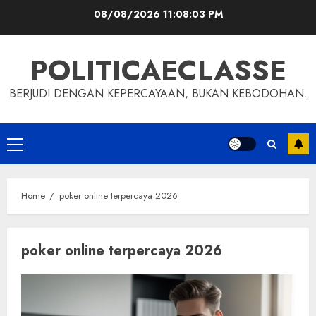
Skip
08/08/2026
11:08:04 PM
to
content
POLITICAECLASSE
BERJUDI DENGAN KEPERCAYAAN, BUKAN KEBODOHAN.
Primary
Menu
Home
poker online terpercaya 2026
poker online terpercaya 2026