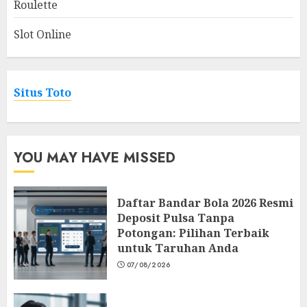
Roulette
Slot Online
Situs Toto
YOU MAY HAVE MISSED
Daftar Bandar Bola 2026 Resmi
Deposit Pulsa Tanpa
Potongan: Pilihan Terbaik
untuk Taruhan Anda
07/08/2026