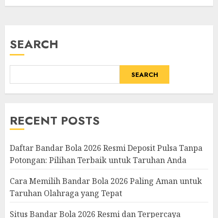
SEARCH
SEARCH
RECENT POSTS
Daftar Bandar Bola 2026 Resmi Deposit Pulsa Tanpa
Potongan: Pilihan Terbaik untuk Taruhan Anda
Cara Memilih Bandar Bola 2026 Paling Aman untuk
Taruhan Olahraga yang Tepat
Situs Bandar Bola 2026 Resmi dan Terpercaya