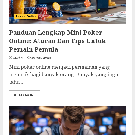
Poker Online
Panduan Lengkap Mini Poker
Online: Aturan Dan Tips Untuk
Pemain Pemula
ADMIN
30/06/2026
Mini poker online menjadi permainan yang
menarik bagi banyak orang. Banyak yang ingin
tahu...
READ MORE