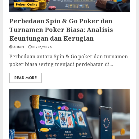
Poker Online
Perbedaan Spin & Go Poker dan
Turnamen Poker Biasa: Analisis
Keuntungan dan Kerugian
ADMIN
01/07/2026
Perbedaan antara Spin & Go poker dan turnamen
poker biasa sering menjadi perdebatan di...
READ MORE