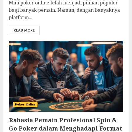
Mini poker online telah menjadi pilihan populer
bagi banyak pemain. Namun, dengan banyaknya
platform...
READ MORE
Poker Online
Rahasia Pemain Profesional Spin &
Go Poker dalam Menghadapi Format