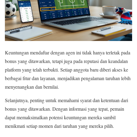
Keuntungan mendaftar dengan agen ini tidak hanya terletak pada
bonus yang ditawarkan, tetapi juga pada reputasi dan keandalan
platform yang telah terbukti. Setiap anggota baru diberi akses ke
berbagai fitur dan layanan, menjadikan pengalaman taruhan lebih
menyenangkan dan bernilai.
Selanjutnya, penting untuk memahami syarat dan ketentuan dari
bonus yang ditawarkan. Dengan informasi yang tepat, pemain
dapat memaksimalkan potensi keuntungan mereka sambil
menikmati setiap momen dari taruhan yang mereka pilih.