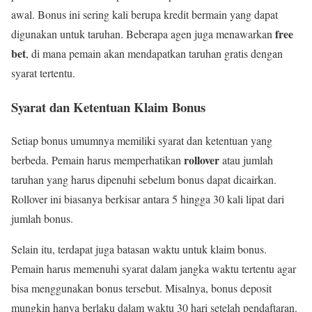
awal. Bonus ini sering kali berupa kredit bermain yang dapat
free
digunakan untuk taruhan. Beberapa agen juga menawarkan
bet
, di mana pemain akan mendapatkan taruhan gratis dengan
syarat tertentu.
Syarat dan Ketentuan Klaim Bonus
Setiap bonus umumnya memiliki syarat dan ketentuan yang
rollover
berbeda. Pemain harus memperhatikan
atau jumlah
taruhan yang harus dipenuhi sebelum bonus dapat dicairkan.
Rollover ini biasanya berkisar antara 5 hingga 30 kali lipat dari
jumlah bonus.
Selain itu, terdapat juga batasan waktu untuk klaim bonus.
Pemain harus memenuhi syarat dalam jangka waktu tertentu agar
bisa menggunakan bonus tersebut. Misalnya, bonus deposit
mungkin hanya berlaku dalam waktu 30 hari setelah pendaftaran.