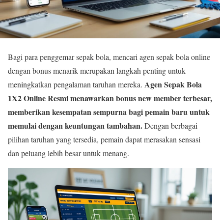
Bagi para penggemar sepak bola, mencari agen sepak bola online
dengan bonus menarik merupakan langkah penting untuk
Agen Sepak Bola
meningkatkan pengalaman taruhan mereka.
1X2 Online Resmi menawarkan bonus new member terbesar,
memberikan kesempatan sempurna bagi pemain baru untuk
memulai dengan keuntungan tambahan.
Dengan berbagai
pilihan taruhan yang tersedia, pemain dapat merasakan sensasi
dan peluang lebih besar untuk menang.