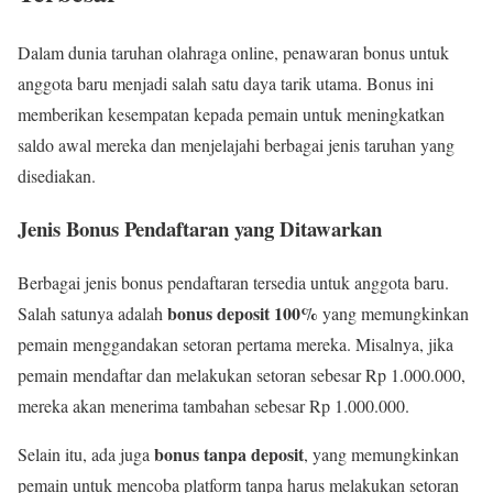
Dalam dunia taruhan olahraga online, penawaran bonus untuk
anggota baru menjadi salah satu daya tarik utama. Bonus ini
memberikan kesempatan kepada pemain untuk meningkatkan
saldo awal mereka dan menjelajahi berbagai jenis taruhan yang
disediakan.
Jenis Bonus Pendaftaran yang Ditawarkan
Berbagai jenis bonus pendaftaran tersedia untuk anggota baru.
bonus deposit 100%
Salah satunya adalah
yang memungkinkan
pemain menggandakan setoran pertama mereka. Misalnya, jika
pemain mendaftar dan melakukan setoran sebesar Rp 1.000.000,
mereka akan menerima tambahan sebesar Rp 1.000.000.
bonus tanpa deposit
Selain itu, ada juga
, yang memungkinkan
pemain untuk mencoba platform tanpa harus melakukan setoran