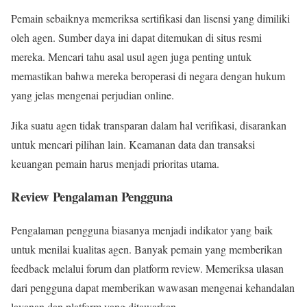
Pemain sebaiknya memeriksa sertifikasi dan lisensi yang dimiliki
oleh agen. Sumber daya ini dapat ditemukan di situs resmi
mereka. Mencari tahu asal usul agen juga penting untuk
memastikan bahwa mereka beroperasi di negara dengan hukum
yang jelas mengenai perjudian online.
Jika suatu agen tidak transparan dalam hal verifikasi, disarankan
untuk mencari pilihan lain. Keamanan data dan transaksi
keuangan pemain harus menjadi prioritas utama.
Review Pengalaman Pengguna
Pengalaman pengguna biasanya menjadi indikator yang baik
untuk menilai kualitas agen. Banyak pemain yang memberikan
feedback melalui forum dan platform review. Memeriksa ulasan
dari pengguna dapat memberikan wawasan mengenai kehandalan
layanan dan platform yang ditawarkan.