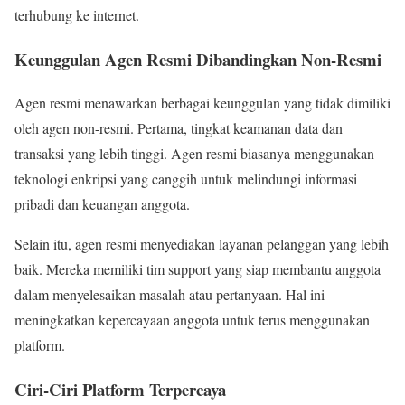
terhubung ke internet.
Keunggulan Agen Resmi Dibandingkan Non-Resmi
Agen resmi menawarkan berbagai keunggulan yang tidak dimiliki
oleh agen non-resmi. Pertama, tingkat keamanan data dan
transaksi yang lebih tinggi. Agen resmi biasanya menggunakan
teknologi enkripsi yang canggih untuk melindungi informasi
pribadi dan keuangan anggota.
Selain itu, agen resmi menyediakan layanan pelanggan yang lebih
baik. Mereka memiliki tim support yang siap membantu anggota
dalam menyelesaikan masalah atau pertanyaan. Hal ini
meningkatkan kepercayaan anggota untuk terus menggunakan
platform.
Ciri-Ciri Platform Terpercaya