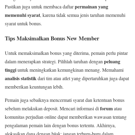
permainan yang
Pastikan juga untuk membaca daftar
memenuhi syarat
, karena tidak semua jenis taruhan memenuhi
syarat untuk bonus.
Tips Maksimalkan Bonus New Member
Untuk memaksimalkan bonus yang diterima, pemain perlu pintar
peluang
dalam menerapkan strategi. Pilihlah taruhan dengan
tinggi
untuk meningkatkan kemungkinan menang. Memahami
analisis statistik
dari tim atau atlet yang dipertaruhkan juga dapat
memberikan keuntungan lebih.
Pemain juga sebaiknya mencermati syarat dan ketentuan bonus
forum
sebelum melakukan deposit. Mencari informasi di
atau
komunitas perjudian online dapat memberikan wawasan tentang
pengalaman pemain lain dengan bonus tertentu. Akhirnya,
alokasikan dana dengan bijak; jangan terburu-buru dalam