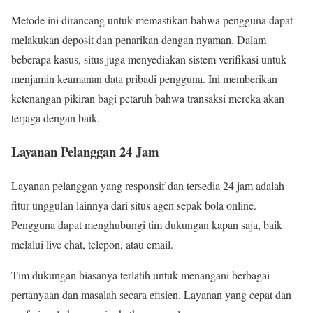
Metode ini dirancang untuk memastikan bahwa pengguna dapat
melakukan deposit dan penarikan dengan nyaman. Dalam
beberapa kasus, situs juga menyediakan sistem verifikasi untuk
menjamin keamanan data pribadi pengguna. Ini memberikan
ketenangan pikiran bagi petaruh bahwa transaksi mereka akan
terjaga dengan baik.
Layanan Pelanggan 24 Jam
Layanan pelanggan yang responsif dan tersedia 24 jam adalah
fitur unggulan lainnya dari situs agen sepak bola online.
Pengguna dapat menghubungi tim dukungan kapan saja, baik
melalui live chat, telepon, atau email.
Tim dukungan biasanya terlatih untuk menangani berbagai
pertanyaan dan masalah secara efisien. Layanan yang cepat dan