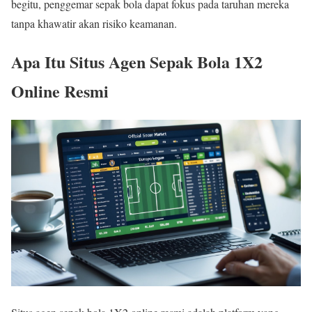
begitu, penggemar sepak bola dapat fokus pada taruhan mereka
tanpa khawatir akan risiko keamanan.
Apa Itu Situs Agen Sepak Bola 1X2
Online Resmi