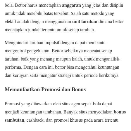
anggaran
bola. Bettor harus menetapkan
yang jelas dan disiplin
untuk tidak melebihi batas tersebut. Salah satu metode yang
unit taruhan
efektif adalah dengan menggunakan
dimana bettor
menetapkan jumlah tertentu untuk setiap taruhan.
Menghindari taruhan impulsif dengan dapat membantu
mengontrol pengeluaran. Bettor sebaiknya mencatat setiap
taruhan, baik yang menang maupun kalah, untuk menganalisis
performa. Dengan cara ini, bettor bisa mengetahui keuntungan
dan kerugian serta mengatur strategi untuk periode berikutnya.
Memanfaatkan Promosi dan Bonus
Promosi yang ditawarkan oleh situs agen sepak bola dapat
bonus
menjadi keuntungan tambahan. Banyak situs menyediakan
sambutan
, cashback, dan promosi khusus pada acara tertentu.