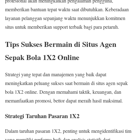
profesional akan meningkatkan pengalaman pengguna,
memberikan bantuan tepat waktu saat dibutuhkan. Keberadaan
layanan pelanggan sepanjang waktu menunjukkan komitmen
situs untuk memberikan support terbaik bagi para petaruh.
Tips Sukses Bermain di Situs Agen
Sepak Bola 1X2 Online
Strategi yang tepat dan manajemen yang baik dapat
meningkatkan peluang sukses saat bermain di situs agen sepak
bola 1X2 online. Dengan memahami taktik, keuangan, dan
memanfaatkan promosi, bettor dapat meraih hasil maksimal.
Strategi Taruhan Pasaran 1X2
Dalam taruhan pasaran 1X2, penting untuk mengidentifikasi tim
yang memiliki performa baik dan analisis statistik dari